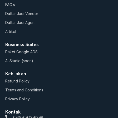
b
g
o
FAQ’s
e
r
o
a
k
Daftar Jadi Vendor
m
Daftar Jadi Agen
Artikel
Business Suites
Paket Google ADS
AI Studio (soon)
Kebijakan
Refund Policy
Terms and Conditions
Privacy Policy
Kontak
0818-0972-6399