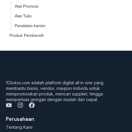
Alat Promosi
Alat Tulis
Peralatan kantor
Produk Pembersih
1Clickss.com adalah platform digital all in one yang
membantu bisnis, vendor, maupun individu untuk
mempromosikan produk, mencari supplier, hingga
memperluas jaringan dengan mudah dan cepat.
Y
I
F
o
n
a
u
s
c
Perusahaan
t
t
e
Tentang Kami
u
a
b