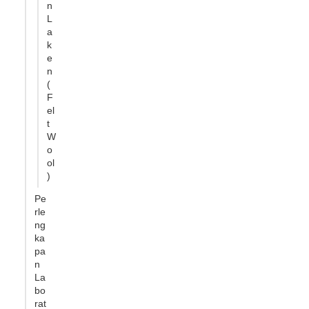
n
L
a
k
e
n
(
F
el
t
W
o
ol
)
Pe
rle
ng
ka
pa
n
La
bo
rat