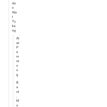
da
n
Ala
t
Tu
ka
ng
Al
at
P
e
m
ot
o
n
g
B
a
ut
,
M
u