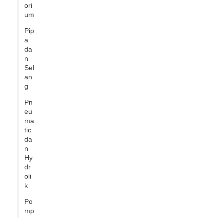
ori
um
Pip
a
da
n
Sel
an
g
Pn
eu
ma
tic
da
n
Hy
dr
oli
k
Po
mp