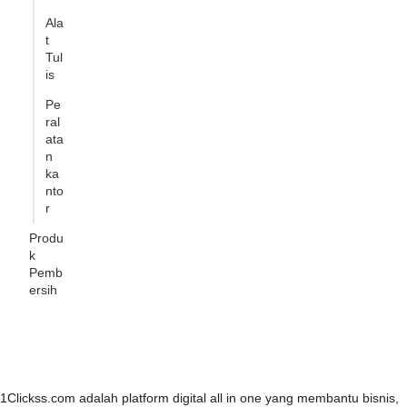
Ala
t
Tul
is
Pe
ral
ata
n
ka
nto
r
Produ
k
Pemb
ersih
1Clickss.com adalah platform digital all in one yang membantu bisnis,