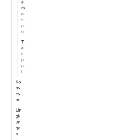
e
m
a
s
a
n
T
e
r
p
a
l
Ko
nv
ey
or
Lin
gk
un
ga
n