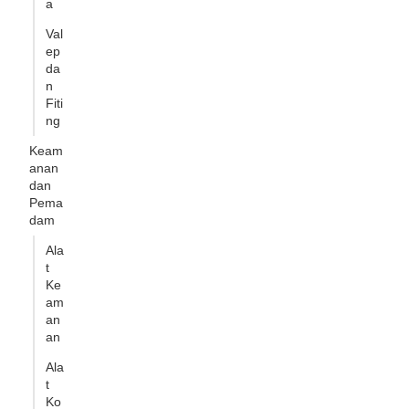
a
Val
ep
da
n
Fiti
ng
Keam
anan
dan
Pema
dam
Ala
t
Ke
am
an
an
Ala
t
Ko