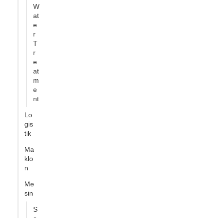
W
at
e
r
T
r
e
at
m
e
nt
Lo
gis
tik
Ma
klo
n
Me
sin
S