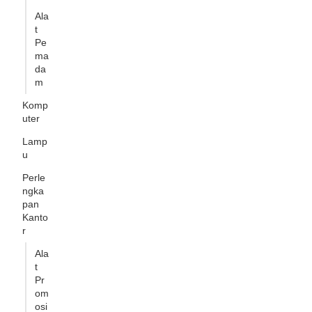
Ala
t
Pe
ma
da
m
Komp
uter
Lamp
u
Perle
ngka
pan
Kanto
r
Ala
t
Pr
om
osi