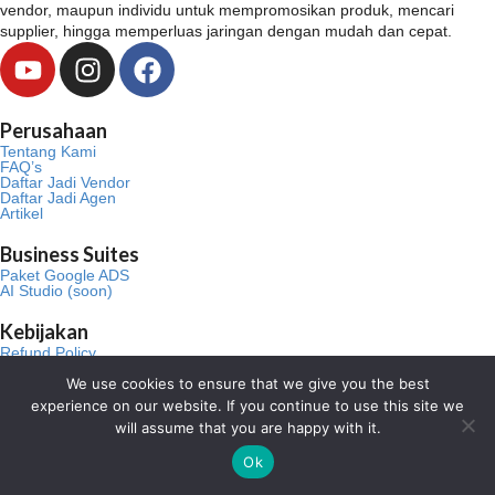
vendor, maupun individu untuk mempromosikan produk, mencari
supplier, hingga memperluas jaringan dengan mudah dan cepat.
Y
I
F
o
n
a
u
s
c
Perusahaan
t
t
e
Tentang Kami
u
a
b
FAQ’s
Daftar Jadi Vendor
b
g
o
Daftar Jadi Agen
Artikel
e
r
o
a
k
Business Suites
m
Paket Google ADS
AI Studio (soon)
Kebijakan
Refund Policy
Terms and Conditions
Privacy Policy
We use cookies to ensure that we give you the best
experience on our website. If you continue to use this site we
Kontak
will assume that you are happy with it.
0818-0972-6399
Ok
- Bpk. Aho
0817-677-0011