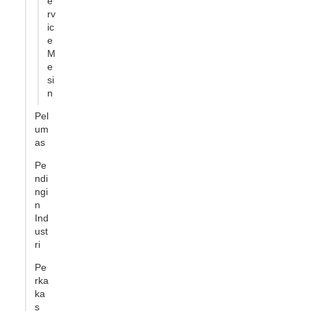
e
rv
ic
e
M
e
si
n
Pel
um
as
Pe
ndi
ngi
n
Ind
ust
ri
Pe
rka
ka
s