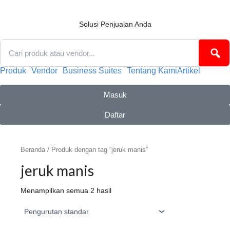
Lewati
ke
konten
Solusi Penjualan Anda
Produk
Vendor
Business Suites
Tentang Kami
Artikel
Masuk
Daftar
Beranda
/ Produk dengan tag “jeruk manis”
jeruk manis
Menampilkan semua 2 hasil