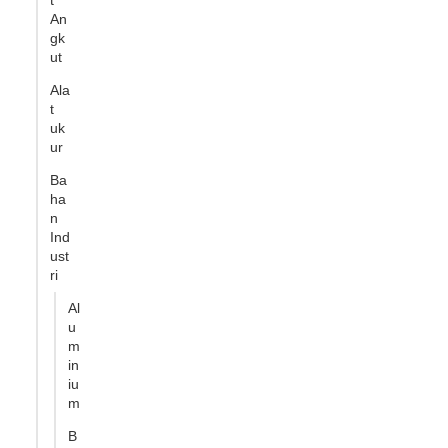
t
An
gk
ut
Ala
t
uk
ur
Ba
ha
n
Ind
ust
ri
Al
u
m
in
iu
m
B