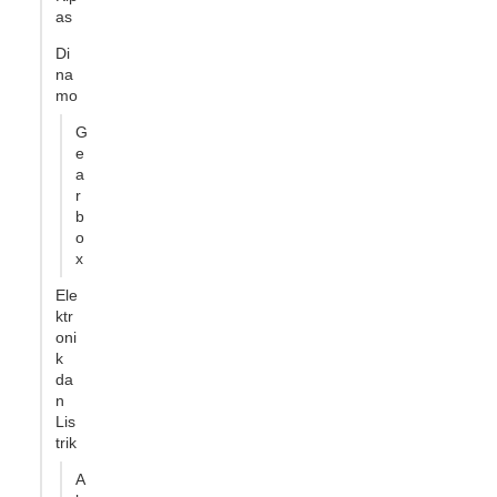
as
Di
na
mo
G
e
a
r
b
o
x
Ele
ktr
oni
k
da
n
Lis
trik
A