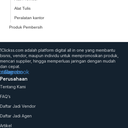
Alat Tulis
Peralatan kantor
Produk Pembersih
1Clickss.com adalah platform digital all in one yang membantu
bisnis, vendor, maupun individu untuk mempromosikan produk,
mencari supplier, hingga memperluas jaringan dengan mudah
dan cepat.
utube
nstagram
Facebook
Perusahaan
Tentang Kami
FAQ’s
Daftar Jadi Vendor
Daftar Jadi Agen
Artikel