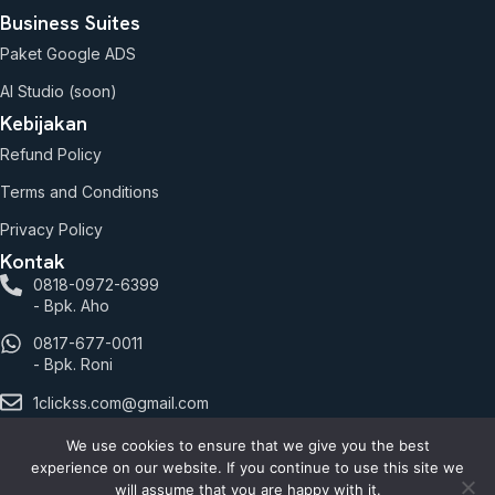
Business Suites
Paket Google ADS
AI Studio (soon)
Kebijakan
Refund Policy
Terms and Conditions
Privacy Policy
Kontak
0818-0972-6399
- Bpk. Aho
0817-677-0011
- Bpk. Roni
1clickss.com@gmail.com
Jalan Hayam Wuruk.127 lantai 2 Blok C9 No. 7, RT.1/RW.6,
We use cookies to ensure that we give you the best
Mangga Besar, Kec. Taman Sari, Kota Jakarta Barat, Daerah
experience on our website. If you continue to use this site we
Khusus Ibukota Jakarta 11180
will assume that you are happy with it.