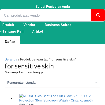
Lewati
ke
Solusi Penjualan Anda
konten
Produk
Vendor
Business Suites
Tentang Kami
Artikel
Masuk
Daftar
Beranda
/ Produk dengan tag “for sensitive skin”
for sensitive skin
Menampilkan hasil tunggal
Skin Care