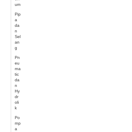
um
Pip
a
da
n
Sel
an
g
Pn
eu
ma
tic
da
n
Hy
dr
oli
k
Po
mp
a