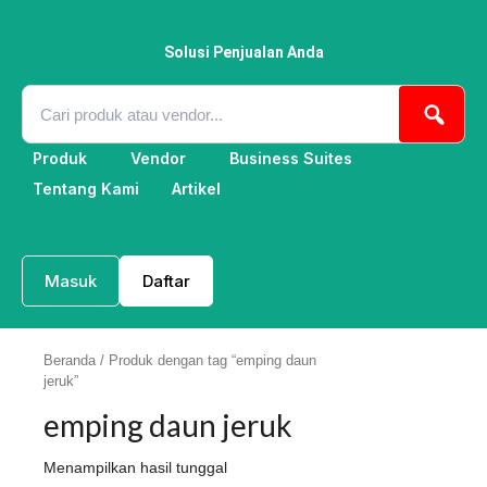
Lewati
ke
konten
Solusi Penjualan Anda
Produk
Vendor
Business Suites
Tentang Kami
Artikel
Masuk
Daftar
Beranda
/ Produk dengan tag “emping daun
jeruk”
emping daun jeruk
Menampilkan hasil tunggal