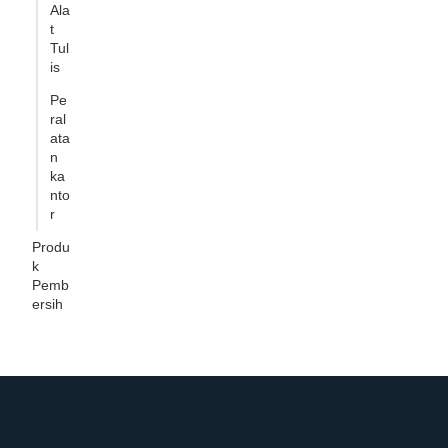
Ala
t
Tul
is
Pe
ral
ata
n
ka
nto
r
Produ
k
Pemb
ersih