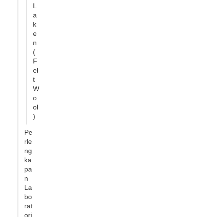
L
a
k
e
n
(
F
el
t
W
o
ol
)
Pe
rle
ng
ka
pa
n
La
bo
rat
ori