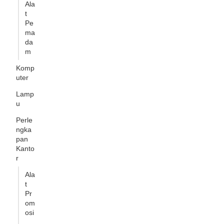
Ala
t
Pe
ma
da
m
Komp
uter
Lamp
u
Perle
ngka
pan
Kanto
r
Ala
t
Pr
om
osi