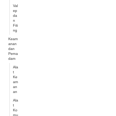
Val
ep
da
n
Fiti
ng
Keam
anan
dan
Pema
dam
Ala
t
Ke
am
an
an
Ala
t
Ko
mu