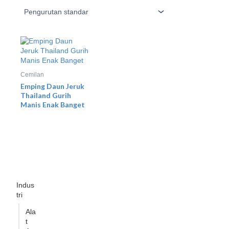
Cemilan
Emping Daun Jeruk
Thailand Gurih
Manis Enak Banget
Indus
tri
Ala
t