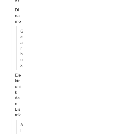
as
Di
na
mo
G
e
a
r
b
o
x
Ele
ktr
oni
k
da
n
Lis
trik
A
l