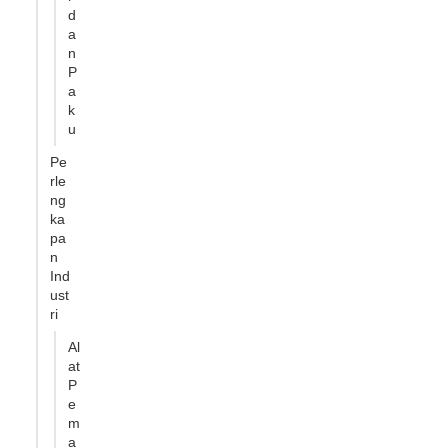
d
a
n
P
a
k
u
Pe
rle
ng
ka
pa
n
Ind
ust
ri
Al
at
P
e
m
a