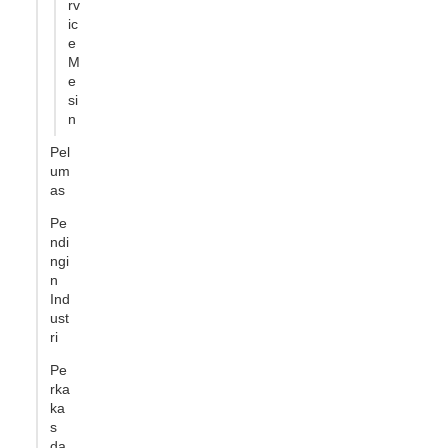
rv
ic
e
M
e
si
n
Pel
um
as
Pe
ndi
ngi
n
Ind
ust
ri
Pe
rka
ka
s
da