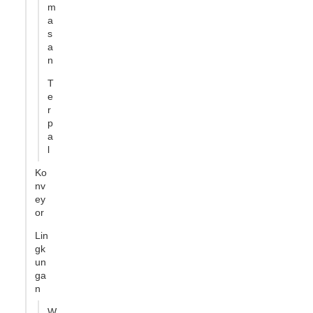
m
a
s
a
n
T
e
r
p
a
l
Ko
nv
ey
or
Lin
gk
un
ga
n
W