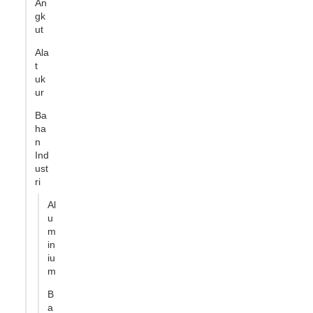
An
gk
ut
Ala
t
uk
ur
Ba
ha
n
Ind
ust
ri
Al
u
m
in
iu
m
B
a