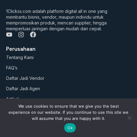
1Clickss.com adalah platform digital all in one yang
membantu bisnis, vendor, maupun individu untuk
mempromosikan produk, mencari supplier, hingga
memperluas jaringan dengan mudah dan cepat.
Y
I
F
o
n
a
u
s
c
Perusahaan
t
t
e
Tentang Kami
u
a
b
b
g
o
FAQ’s
e
r
o
a
k
Daftar Jadi Vendor
m
Daftar Jadi Agen
Artikel
We use cookies to ensure that we give you the best
experience on our website. If you continue to use this site we
Business Suites
will assume that you are happy with it.
Paket Google ADS
Ok
AI Studio (soon)