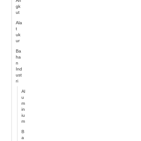
An
gk
ut
Ala
t
uk
ur
Ba
ha
n
Ind
ust
ri
Al
u
m
in
iu
m
B
a