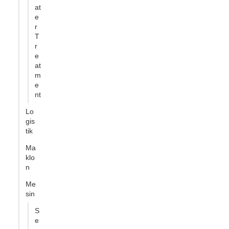
at
e
r
T
r
e
at
m
e
nt
Lo
gis
tik
Ma
klo
n
Me
sin
S
e