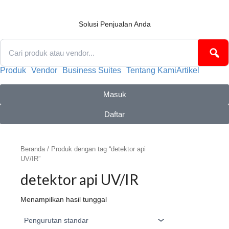
Lewati
ke
konten
Solusi Penjualan Anda
Produk
Vendor
Business Suites
Tentang Kami
Artikel
Masuk
Daftar
Beranda
/ Produk dengan tag “detektor api
UV/IR”
detektor api UV/IR
Menampilkan hasil tunggal