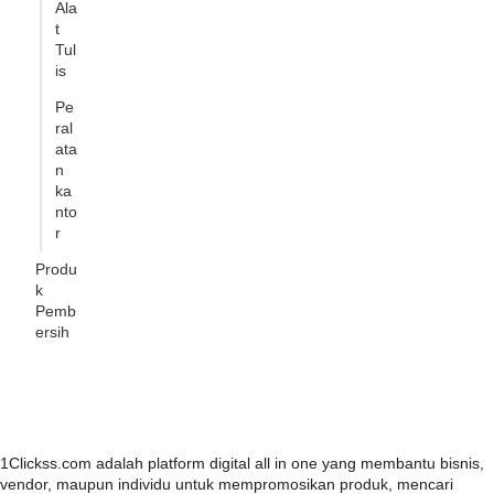
Ala
t
Tul
is
Pe
ral
ata
n
ka
nto
r
Produ
k
Pemb
ersih
1Clickss.com adalah platform digital all in one yang membantu bisnis,
vendor, maupun individu untuk mempromosikan produk, mencari