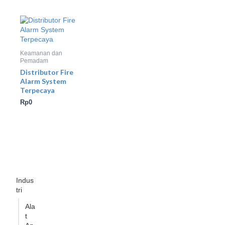
Keamanan dan
Pemadam
Distributor Fire
Alarm System
Terpecaya
Rp
0
Indus
tri
Ala
t