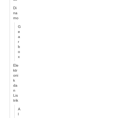
Di
na
mo
G
e
a
r
b
o
x
Ele
ktr
oni
k
da
n
Lis
trik
A
l