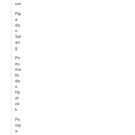
um
Pip
a
da
n
Sel
an
g
Pn
eu
ma
tic
da
n
Hy
dr
oli
k
Po
mp
a