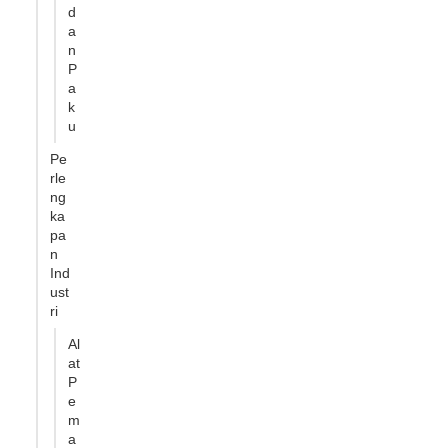
d
a
n
P
a
k
u
Pe
rle
ng
ka
pa
n
Ind
ust
ri
Al
at
P
e
m
a