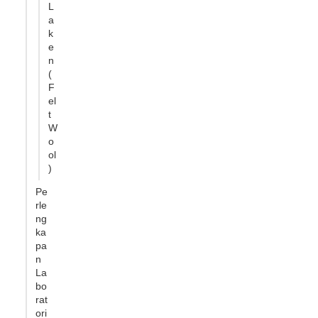
L
a
k
e
n
(
F
el
t
W
o
ol
)
Pe
rle
ng
ka
pa
n
La
bo
rat
ori