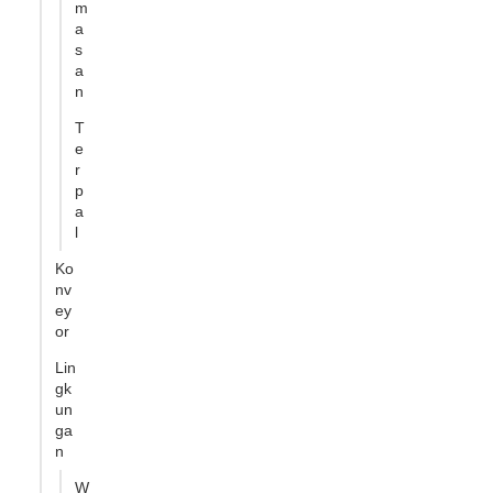
m
a
s
a
n
T
e
r
p
a
l
Ko
nv
ey
or
Lin
gk
un
ga
n
W