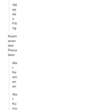
Val
ep
da
n
Fiti
ng
Keam
anan
dan
Pema
dam
Ala
t
Ke
am
an
an
Ala
t
Ko
mu