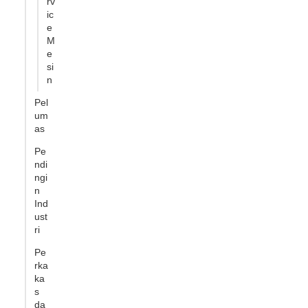
rv
ic
e
M
e
si
n
Pel
um
as
Pe
ndi
ngi
n
Ind
ust
ri
Pe
rka
ka
s
da