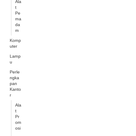
Ala
t
Pe
ma
da
m
Komp
uter
Lamp
u
Perle
ngka
pan
Kanto
r
Ala
t
Pr
om
osi