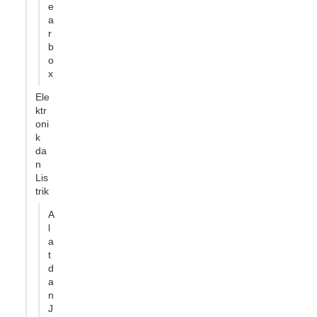
e
a
r
b
o
x
Ele
ktr
oni
k
da
n
Lis
trik
A
l
a
t
d
a
n
J