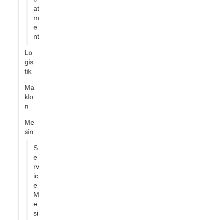
at
m
e
nt
Lo
gis
tik
Ma
klo
n
Me
sin
S
e
rv
ic
e
M
e
si