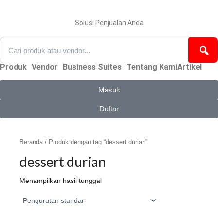
Lewati
ke
konten
Solusi Penjualan Anda
Produk
Vendor
Business Suites
Tentang Kami
Artikel
Masuk
Daftar
Beranda
/ Produk dengan tag “dessert durian”
dessert durian
Menampilkan hasil tunggal