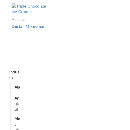
Minuman
Durian Mixed Ice
Indus
tri
Ala
t
An
gk
ut
Ala
t
uk