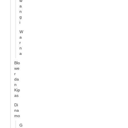
w
a
n
g
i
W
a
r
n
a
Blo
we
r
da
n
Kip
as
Di
na
mo
G