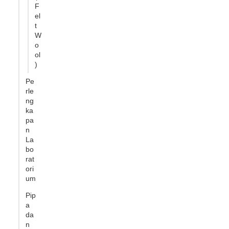
F
el
t
W
o
ol
)
Pe
rle
ng
ka
pa
n
La
bo
rat
ori
um
Pip
a
da
n