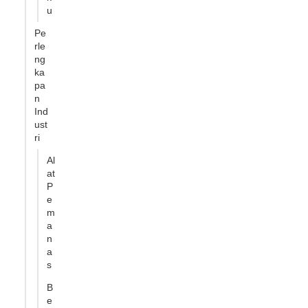
u
Pe
rle
ng
ka
pa
n
Ind
ust
ri
Al
at
P
e
m
a
n
a
s
B
e