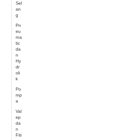
Sel
an
g
Pn
eu
ma
tic
da
n
Hy
dr
oli
k
Po
mp
a
Val
ep
da
n
Fiti