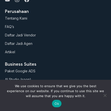
o
n
a
u
s
c
Perusahaan
t
t
e
Tentang Kami
u
a
b
b
g
o
FAQ’s
e
r
o
a
k
Daftar Jadi Vendor
m
Daftar Jadi Agen
Artikel
Business Suites
Paket Google ADS
AI Studio (soon)
We use cookies to ensure that we give you the best
Kebijakan
experience on our website. If you continue to use this site we
will assume that you are happy with it.
Refund Policy
Ok
Terms and Conditions