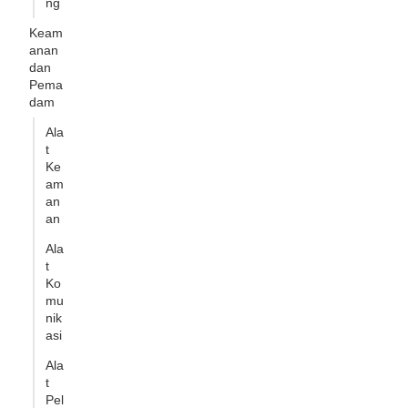
ng
Keam
anan
dan
Pema
dam
Ala
t
Ke
am
an
an
Ala
t
Ko
mu
nik
asi
Ala
t
Pel