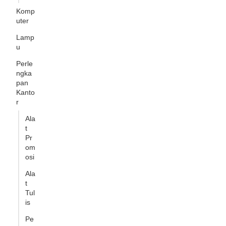
Komp
uter
Lamp
u
Perle
ngka
pan
Kanto
r
Ala
t
Pr
om
osi
Ala
t
Tul
is
Pe