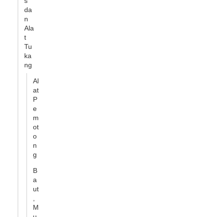
s
da
n
Ala
t
Tu
ka
ng
Al
at
P
e
m
ot
o
n
g
B
a
ut
,
M
u