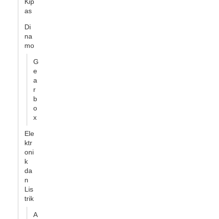
Kip
as
Di
na
mo
G
e
a
r
b
o
x
Ele
ktr
oni
k
da
n
Lis
trik
A