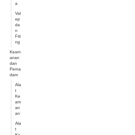
a
Val
ep
da
n
Fiti
ng
Keam
anan
dan
Pema
dam
Ala
t
Ke
am
an
an
Ala
t
Ko