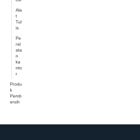
Ala
t
Tul
is
Pe
ral
ata
n
ka
nto
r
Produ
k
Pemb
ersih