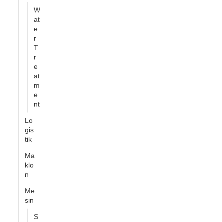
W
at
e
r
T
r
e
at
m
e
nt
Lo
gis
tik
Ma
klo
n
Me
sin
S