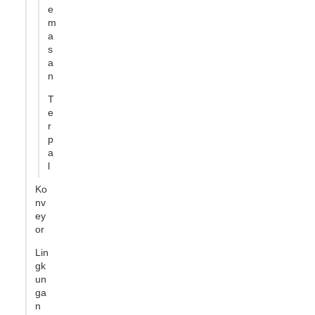
e
m
a
s
a
n
T
e
r
p
a
l
Ko
nv
ey
or
Lin
gk
un
ga
n