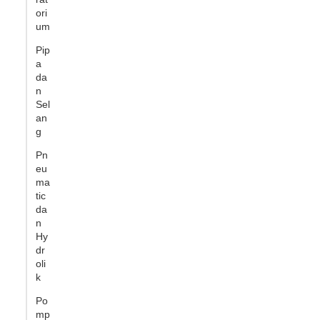
ori
um
Pip
a
da
n
Sel
an
g
Pn
eu
ma
tic
da
n
Hy
dr
oli
k
Po
mp