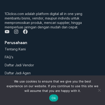
1Clickss.com adalah platform digital all in one yang
membantu bisnis, vendor, maupun individu untuk
mempromosikan produk, mencari supplier, hingga
memperluas jaringan dengan mudah dan cepat.
Y
I
F
o
n
a
u
s
c
Perusahaan
t
t
e
Tentang Kami
u
a
b
b
g
o
FAQ’s
e
r
o
a
k
Daftar Jadi Vendor
m
Daftar Jadi Agen
Artikel
We use cookies to ensure that we give you the best
experience on our website. If you continue to use this site we
will assume that you are happy with it.
Business Suites
Ok
Paket Google ADS