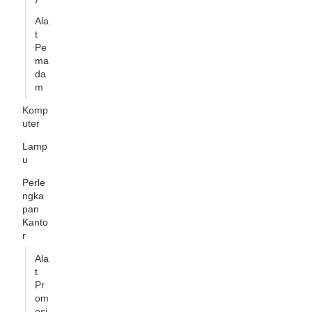
Ala
t
Pe
ma
da
m
Komp
uter
Lamp
u
Perle
ngka
pan
Kanto
r
Ala
t
Pr
om
osi