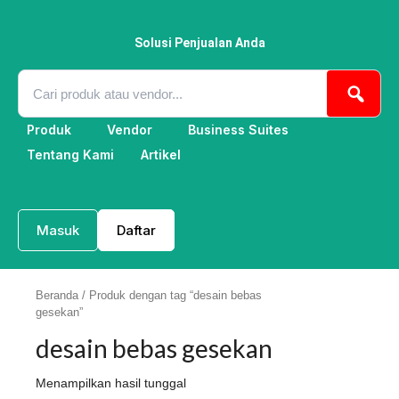
Lewati
ke
konten
Solusi Penjualan Anda
Produk
Vendor
Business Suites
Tentang Kami
Artikel
Masuk
Daftar
Beranda
/ Produk dengan tag “desain bebas
gesekan”
desain bebas gesekan
Menampilkan hasil tunggal