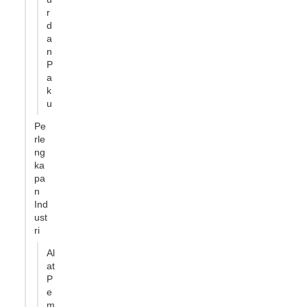
r
d
a
n
P
a
k
u
Pe
rle
ng
ka
pa
n
Ind
ust
ri
Al
at
P
e
m