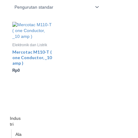
Elektronik dan Listrik
Mercotac M110-T (
one Conductor, _10
amp )
Rp
0
Indus
tri
Ala