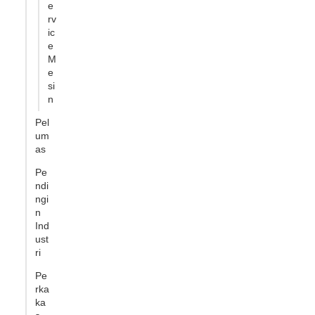
e
rv
ic
e
M
e
si
n
Pel
um
as
Pe
ndi
ngi
n
Ind
ust
ri
Pe
rka
ka