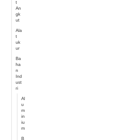
t
An
gk
ut
Ala
t
uk
ur
Ba
ha
n
Ind
ust
ri
Al
u
m
in
iu
m
B