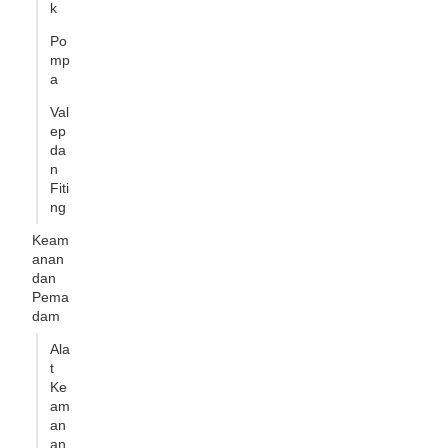
k
Po
mp
a
Val
ep
da
n
Fiti
ng
Keam
anan
dan
Pema
dam
Ala
t
Ke
am
an
an