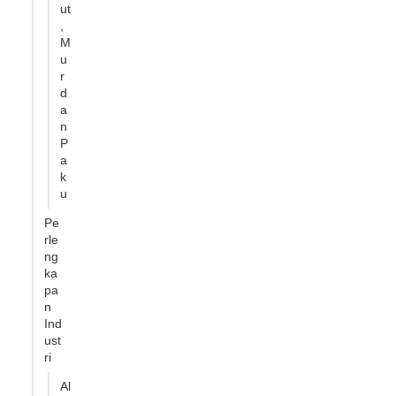
ut
,
M
u
r
d
a
n
P
a
k
u
Pe
rle
ng
ka
pa
n
Ind
ust
ri
Al