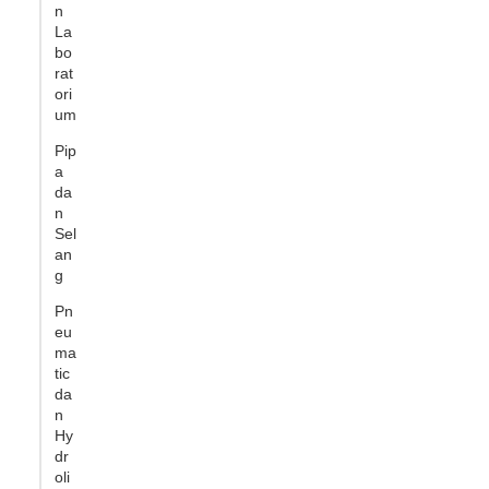
n
La
bo
rat
ori
um
Pip
a
da
n
Sel
an
g
Pn
eu
ma
tic
da
n
Hy
dr
oli