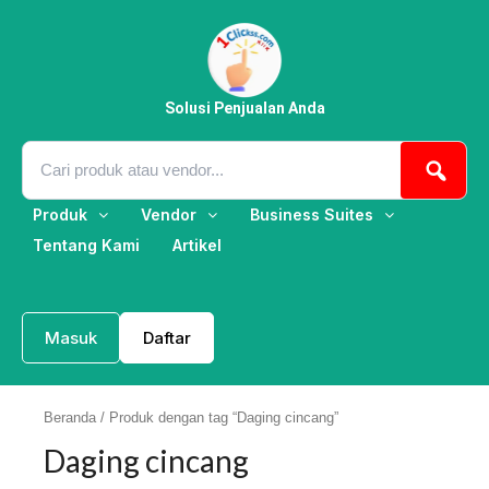
Lewati
ke
konten
Solusi Penjualan Anda
Produk
Vendor
Business Suites
Tentang Kami
Artikel
Masuk
Daftar
Beranda
/ Produk dengan tag “Daging cincang”
Daging cincang