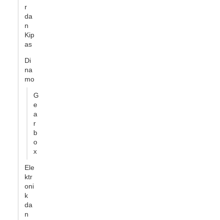
r
da
n
Kip
as
Di
na
mo
G
e
a
r
b
o
x
Ele
ktr
oni
k
da
n