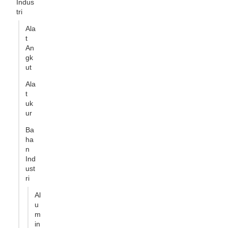
Indus
tri
Ala
t
An
gk
ut
Ala
t
uk
ur
Ba
ha
n
Ind
ust
ri
Al
u
m
in