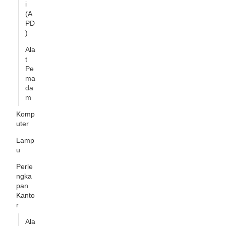
i
(A
PD
)
Ala
t
Pe
ma
da
m
Komp
uter
Lamp
u
Perle
ngka
pan
Kanto
r
Ala