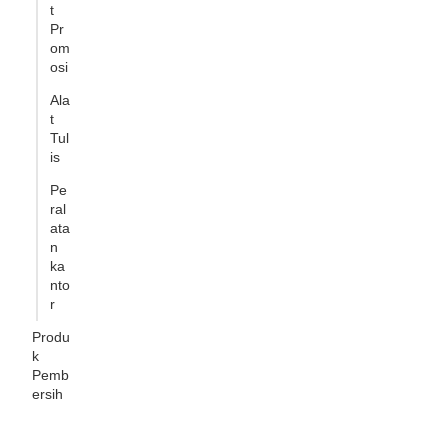
t
Pr
om
osi
Ala
t
Tul
is
Pe
ral
ata
n
ka
nto
r
Produ
k
Pemb
ersih