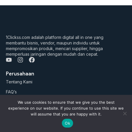
1Clickss.com adalah platform digital all in one yang
membantu bisnis, vendor, maupun individu untuk
mempromosikan produk, mencari supplier, hingga
memperluas jaringan dengan mudah dan cepat.
Y
I
F
o
n
a
u
s
c
Perusahaan
t
t
e
Tentang Kami
u
a
b
b
g
o
FAQ’s
e
r
o
a
k
Daftar Jadi Vendor
We use cookies to ensure that we give you the best
m
experience on our website. If you continue to use this site we
Daftar Jadi Agen
will assume that you are happy with it.
Artikel
Ok