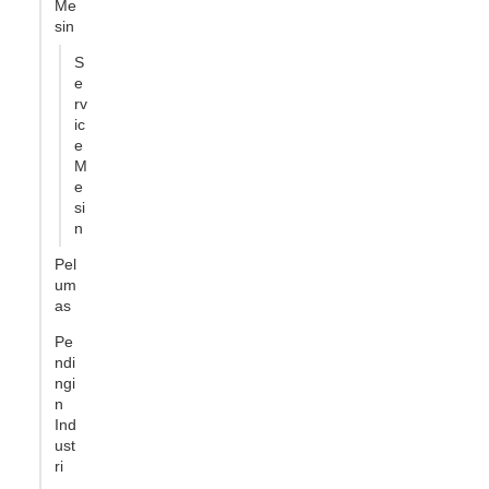
Me
sin
S
e
rv
ic
e
M
e
si
n
Pel
um
as
Pe
ndi
ngi
n
Ind
ust
ri