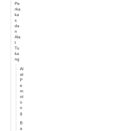
Pe
rka
ka
s
da
n
Ala
t
Tu
ka
ng
Al
at
P
e
m
ot
o
n
g
B
a