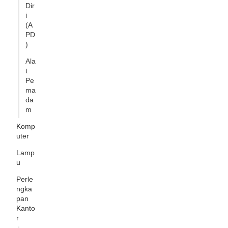
Dir
i
(A
PD
)
Ala
t
Pe
ma
da
m
Komp
uter
Lamp
u
Perle
ngka
pan
Kanto
r