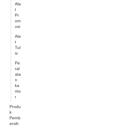
Ala
t
Pr
om
osi
Ala
t
Tul
is
Pe
ral
ata
n
ka
nto
r
Produ
k
Pemb
ersih