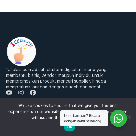
1Clickss.com adalah platform digital all in one yang
membantu bisnis, vendor, maupun individu untuk
mempromosikan produk, mencari supplier, hingga
memperluas jaringan dengan mudah dan cepat.
Y
I
F
o
n
a
u
s
c
We use cookies to ensure that we give you the best
Perusahaan
t
t
e
experience on our website. If you continue to use this site we
Tentang Kami
u
a
b
Perlu bantuan?
Bicara
will assume that you are happy with it.
dengan kami sekarang
b
g
o
FAQ’s
Ok
e
r
o
a
k
Daftar Jadi Vendor