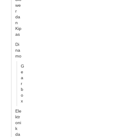
we
r
da
n
Kip
as
Di
na
mo
G
e
a
r
b
o
x
Ele
ktr
oni
k
da