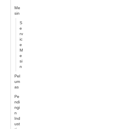
Me
sin
S
e
rv
ic
e
M
e
si
n
Pel
um
as
Pe
ndi
ngi
n
Ind
ust