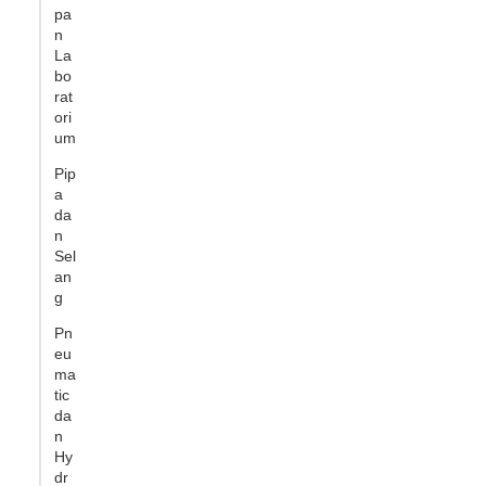
pa
n
La
bo
rat
ori
um
Pip
a
da
n
Sel
an
g
Pn
eu
ma
tic
da
n
Hy
dr