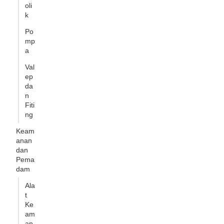
oli
k
Po
mp
a
Val
ep
da
n
Fiti
ng
Keam
anan
dan
Pema
dam
Ala
t
Ke
am
an