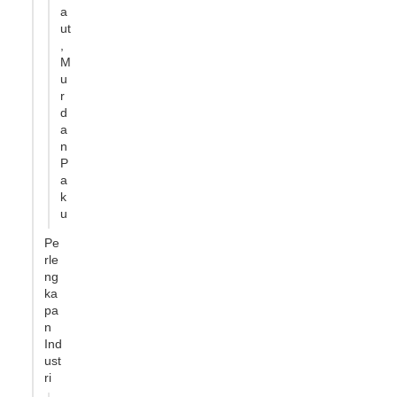
a
ut
,
M
u
r
d
a
n
P
a
k
u
Pe
rle
ng
ka
pa
n
Ind
ust
ri