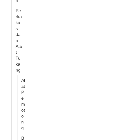
ri
Pe
rka
ka
s
da
n
Ala
t
Tu
ka
ng
Al
at
P
e
m
ot
o
n
g
B