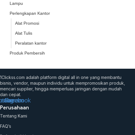
Lampu
Perlengkapan Kantor
Alat Promosi
Alat Tulis
Peralatan kantor
Produk Pembersih
1Clickss.com adalah platform digital all in one yang membantu
bisnis, vendor, maupun individu untuk mempromosikan produk,
mencari supplier, hingga memperluas jaringan dengan mudah
dan cepat.
utube
nstagram
Facebook
Perusahaan
Tentang Kami
FAQ’s