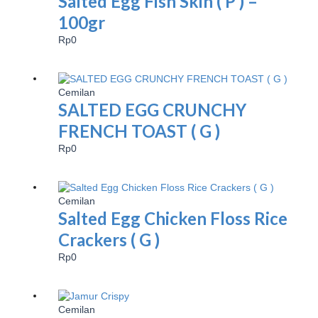
Salted Egg Fish Skin ( P ) –
100gr
Rp
0
Cemilan
SALTED EGG CRUNCHY
FRENCH TOAST ( G )
Rp
0
Cemilan
Salted Egg Chicken Floss Rice
Crackers ( G )
Rp
0
Cemilan