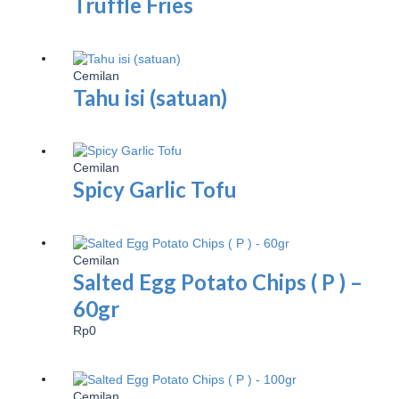
Truffle Fries
Cemilan
Tahu isi (satuan)
Cemilan
Spicy Garlic Tofu
Cemilan
Salted Egg Potato Chips ( P ) –
60gr
Rp
0
Cemilan