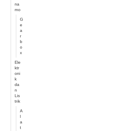
na
mo
G
e
a
r
b
o
x
Ele
ktr
oni
k
da
n
Lis
trik
A
l
a
t