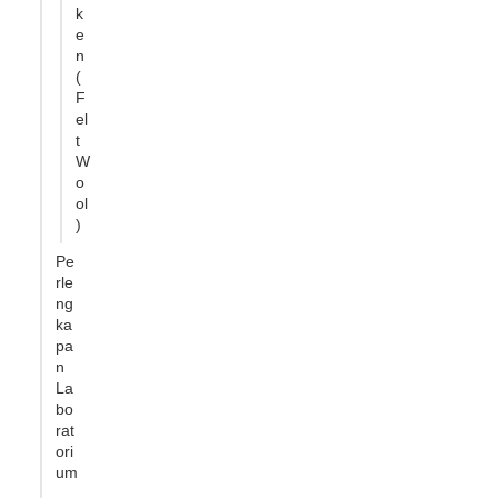
k
e
n
(
F
el
t
W
o
ol
)
Pe
rle
ng
ka
pa
n
La
bo
rat
ori
um