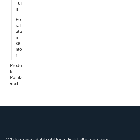
Tul
is
Pe
ral
ata
n
ka
nto
r
Produ
k
Pemb
ersih
1Clickss.com adalah platform digital all in one yang