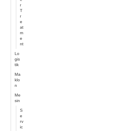
r
T
r
e
at
m
e
nt
Lo
gis
tik
Ma
klo
n
Me
sin
S
e
rv
ic