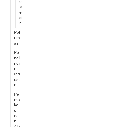
e
M
e
si
n
Pel
um
as
Pe
ndi
ngi
n
Ind
ust
ri
Pe
rka
ka
s
da
n
Ala