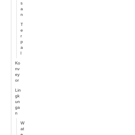
s
a
n
T
e
r
p
a
l
Ko
nv
ey
or
Lin
gk
un
ga
n
W
at
e