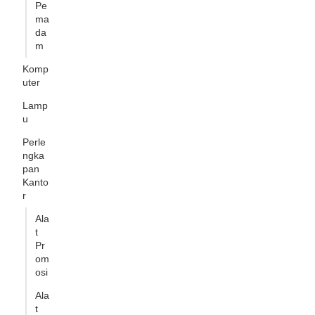
Pe
ma
da
m
Komp
uter
Lamp
u
Perle
ngka
pan
Kanto
r
Ala
t
Pr
om
osi
Ala
t