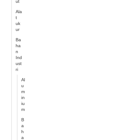
ut
Ala
t
uk
ur
Ba
ha
n
Ind
ust
ri
Al
u
m
in
iu
m
B
a
h
a