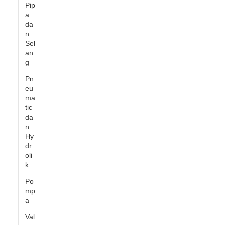
Pip
a
da
n
Sel
an
g
Pn
eu
ma
tic
da
n
Hy
dr
oli
k
Po
mp
a
Val