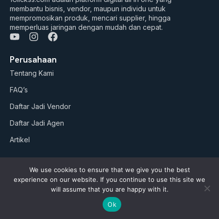
membantu bisnis, vendor, maupun individu untuk
mempromosikan produk, mencari supplier, hingga
memperluas jaringan dengan mudah dan cepat.
Y
I
F
o
n
a
u
s
c
Perusahaan
t
t
e
Tentang Kami
u
a
b
b
g
o
FAQ’s
e
r
o
a
k
Daftar Jadi Vendor
m
Daftar Jadi Agen
Artikel
Business Suites
We use cookies to ensure that we give you the best
Paket Google ADS
experience on our website. If you continue to use this site we
will assume that you are happy with it.
AI Studio (soon)
Ok
Kebijakan