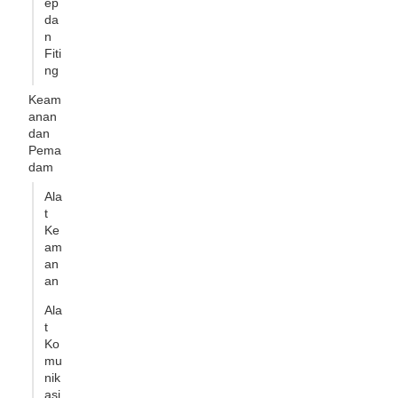
ep
da
n
Fiti
ng
Keam
anan
dan
Pema
dam
Ala
t
Ke
am
an
an
Ala
t
Ko
mu
nik
asi