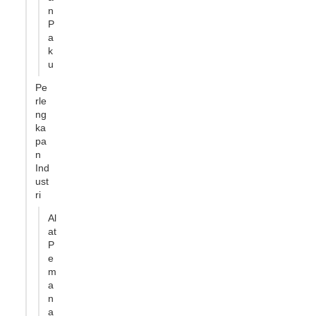
n
P
a
k
u
Pe
rle
ng
ka
pa
n
Ind
ust
ri
Al
at
P
e
m
a
n
a