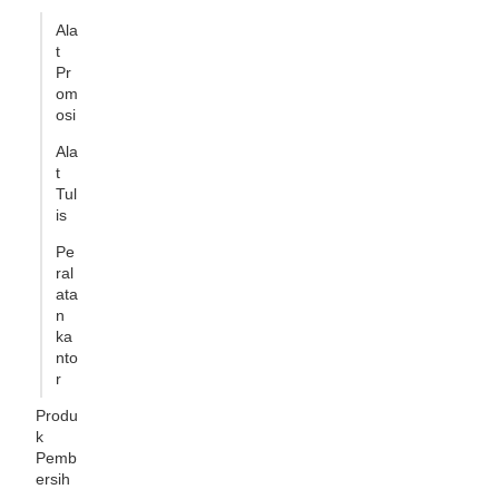
Ala
t
Pr
om
osi
Ala
t
Tul
is
Pe
ral
ata
n
ka
nto
r
Produ
k
Pemb
ersih