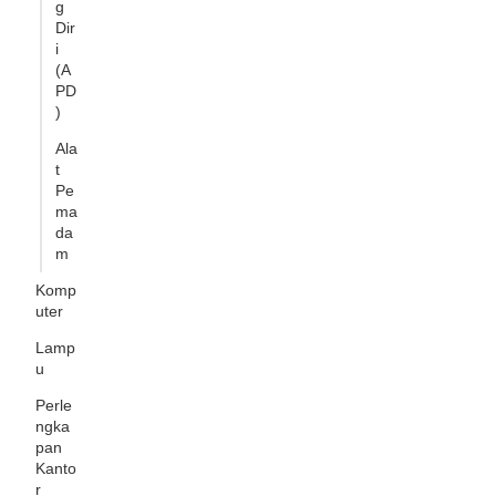
g
Dir
i
(A
PD
)
Ala
t
Pe
ma
da
m
Komp
uter
Lamp
u
Perle
ngka
pan
Kanto
r