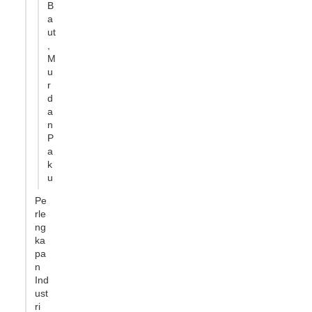
B
a
ut
,
M
u
r
d
a
n
P
a
k
u
Pe
rle
ng
ka
pa
n
Ind
ust
ri