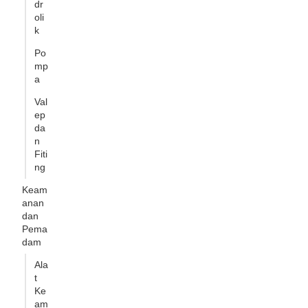
dr
oli
k
Po
mp
a
Val
ep
da
n
Fiti
ng
Keam
anan
dan
Pema
dam
Ala
t
Ke
am