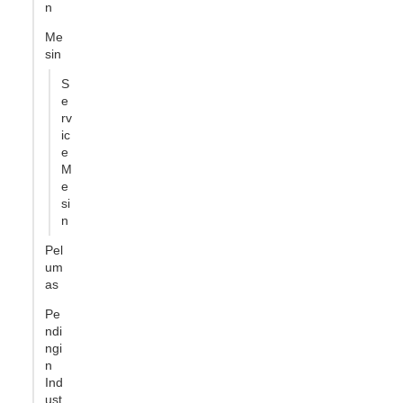
n
Me
sin
S
e
rv
ic
e
M
e
si
n
Pel
um
as
Pe
ndi
ngi
n
Ind
ust