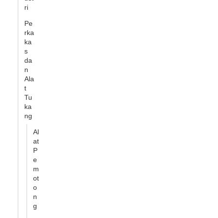
ri
Pe
rka
ka
s
da
n
Ala
t
Tu
ka
ng
Al
at
P
e
m
ot
o
n
g