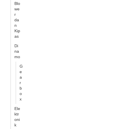
Blo
we
r
da
n
Kip
as
Di
na
mo
G
e
a
r
b
o
x
Ele
ktr
oni
k