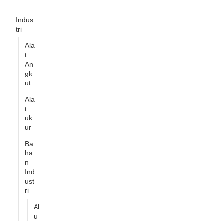
Indus
tri
Ala
t
An
gk
ut
Ala
t
uk
ur
Ba
ha
n
Ind
ust
ri
Al
u