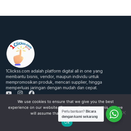
1Clickss.com adalah platform digital all in one yang
membantu bisnis, vendor, maupun individu untuk
mempromosikan produk, mencari supplier, hingga
memperluas jaringan dengan mudah dan cepat.
Y
I
F
o
n
a
We use cookies to ensure that we give you the best
u
s
c
Perusahaan
experience on our website. If you continue to use this site we
t
t
e
Perlu bantuan?
Bicara
will assume that you are happy with it.
Tentang Kami
u
a
b
dengan kami sekarang
b
g
o
Ok
FAQ’s
e
r
o