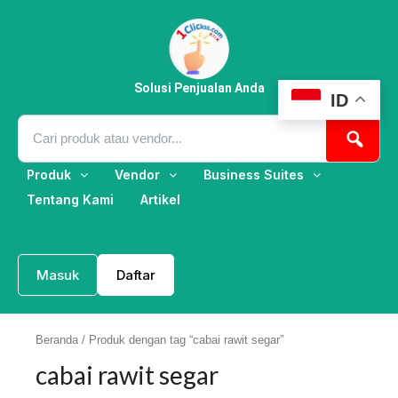
Lewati
ke
konten
Solusi Penjualan Anda
ID
Produk
Vendor
Business Suites
Tentang Kami
Artikel
Masuk
Daftar
Beranda
/ Produk dengan tag “cabai rawit segar”
cabai rawit segar