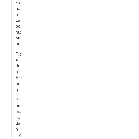
ka
pa
n
La
bo
rat
ori
um
Pip
a
da
n
Sel
an
g
Pn
eu
ma
tic
da
n
Hy