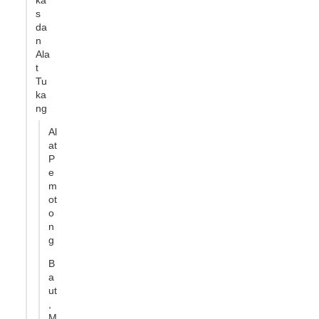
ka
s
da
n
Ala
t
Tu
ka
ng
Al
at
P
e
m
ot
o
n
g
B
a
ut
,
M