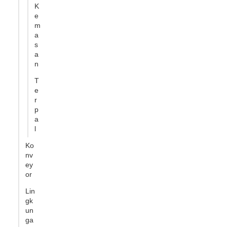
K
e
m
a
s
a
n
T
e
r
p
a
l
Ko
nv
ey
or
Lin
gk
un
ga