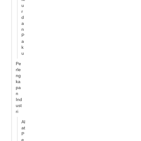
u
r
d
a
n
P
a
k
u
Pe
rle
ng
ka
pa
n
Ind
ust
ri
Al
at
P
e