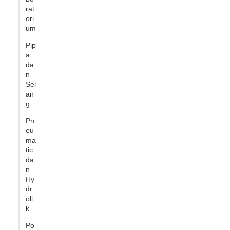
rat
ori
um
Pip
a
da
n
Sel
an
g
Pn
eu
ma
tic
da
n
Hy
dr
oli
k
Po