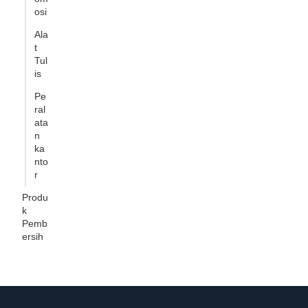
osi
Ala
t
Tul
is
Pe
ral
ata
n
ka
nto
r
Produ
k
Pemb
ersih