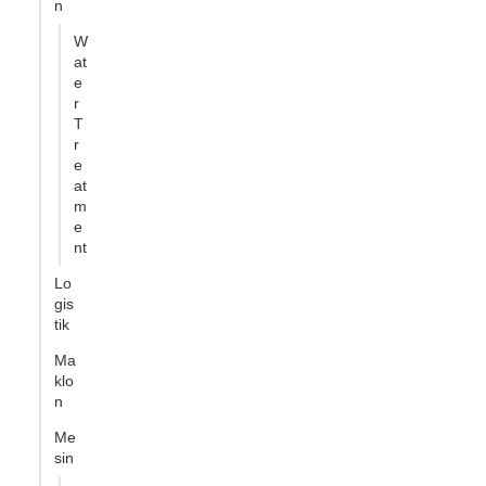
n
W
at
e
r
T
r
e
at
m
e
nt
Lo
gis
tik
Ma
klo
n
Me
sin