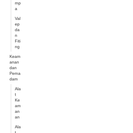
mp
a
Val
ep
da
n
Fiti
ng
Keam
anan
dan
Pema
dam
Ala
t
Ke
am
an
an
Ala
t