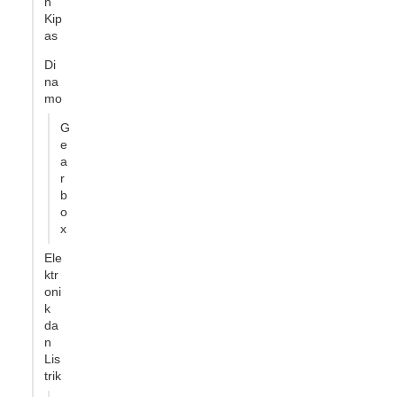
n
Kip
as
Di
na
mo
G
e
a
r
b
o
x
Ele
ktr
oni
k
da
n
Lis
trik