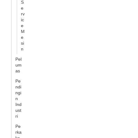
S
e
rv
ic
e
M
e
si
n
Pel
um
as
Pe
ndi
ngi
n
Ind
ust
ri
Pe
rka