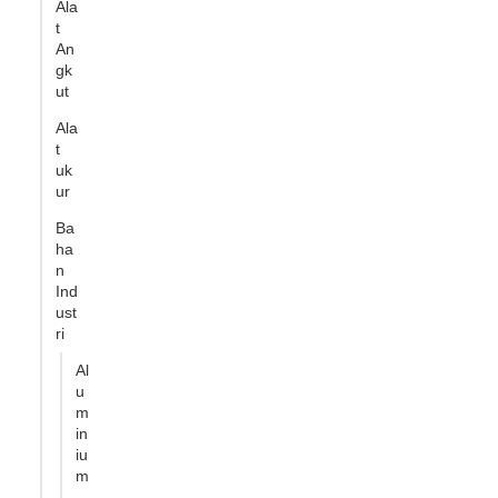
Ala
t
An
gk
ut
Ala
t
uk
ur
Ba
ha
n
Ind
ust
ri
Al
u
m
in
iu
m