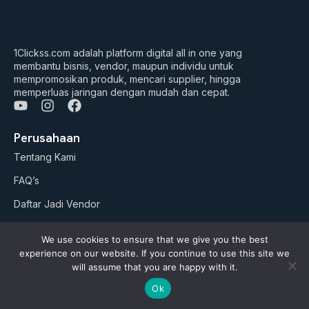
1Clickss.com adalah platform digital all in one yang
membantu bisnis, vendor, maupun individu untuk
mempromosikan produk, mencari supplier, hingga
memperluas jaringan dengan mudah dan cepat.
Y
I
F
o
n
a
u
s
c
Perusahaan
t
t
e
Tentang Kami
u
a
b
b
g
o
FAQ’s
e
r
o
a
k
Daftar Jadi Vendor
m
Daftar Jadi Agen
We use cookies to ensure that we give you the best
Artikel
experience on our website. If you continue to use this site we
will assume that you are happy with it.
Business Suites
Ok
Paket Google ADS