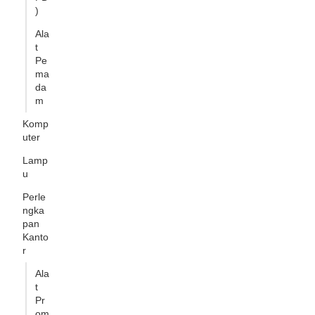
)
Ala
t
Pe
ma
da
m
Komp
uter
Lamp
u
Perle
ngka
pan
Kanto
r
Ala
t
Pr
om