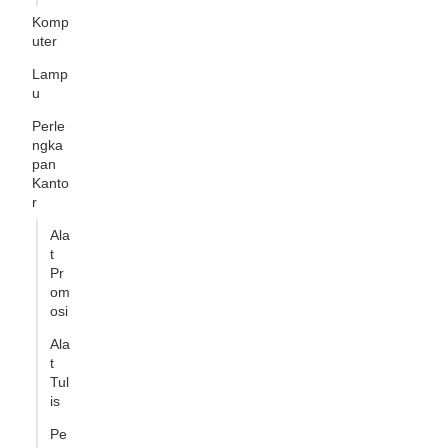
Komp
uter
Lamp
u
Perle
ngka
pan
Kanto
r
Ala
t
Pr
om
osi
Ala
t
Tul
is
Pe