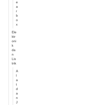
e
a
r
b
o
x
Ele
ktr
oni
k
da
n
Lis
trik
A
l
a
t
d
a
n
J