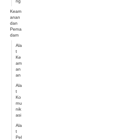
ng
Keam
anan
dan
Pema
dam
Ala
t
Ke
am
an
an
Ala
t
Ko
mu
nik
asi
Ala
t
Pel