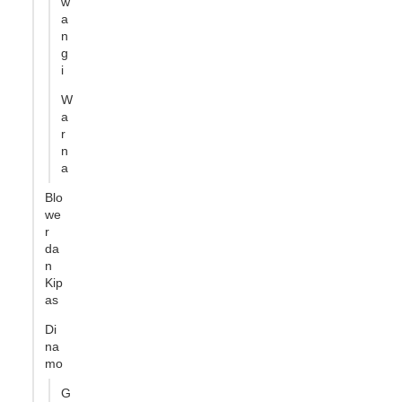
w
a
n
g
i
W
a
r
n
a
Blo
we
r
da
n
Kip
as
Di
na
mo
G