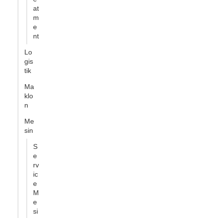
at
m
e
nt
Lo
gis
tik
Ma
klo
n
Me
sin
S
e
rv
ic
e
M
e
si