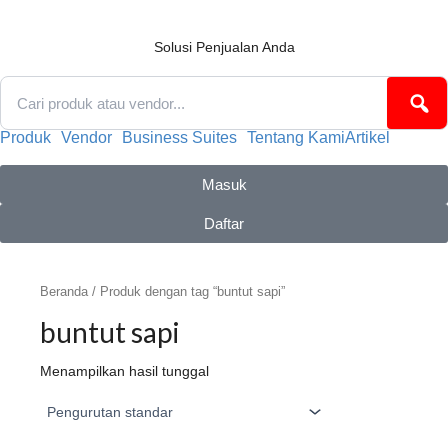
Lewati
ke
konten
Solusi Penjualan Anda
Produk
Vendor
Business Suites
Tentang Kami
Artikel
Masuk
Daftar
Beranda
/ Produk dengan tag “buntut sapi”
buntut sapi
Menampilkan hasil tunggal