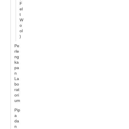
F
el
t
W
o
ol
)
Pe
rle
ng
ka
pa
n
La
bo
rat
ori
um
Pip
a
da
n