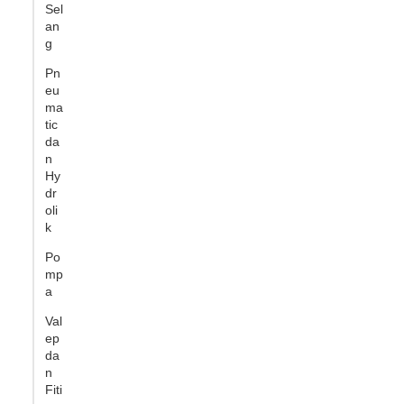
Sel
an
g
Pn
eu
ma
tic
da
n
Hy
dr
oli
k
Po
mp
a
Val
ep
da
n
Fiti