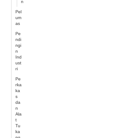
n
Pel
um
as
Pe
ndi
ngi
n
Ind
ust
ri
Pe
rka
ka
s
da
n
Ala
t
Tu
ka
ng