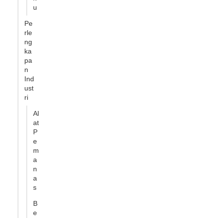
u
Pe
rle
ng
ka
pa
n
Ind
ust
ri
Al
at
P
e
m
a
n
a
s
B
e