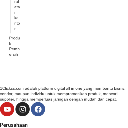
ral
ata
n
ka
nto
r
Produ
k
Pemb
ersih
1Clickss.com adalah platform digital all in one yang membantu bisnis,
vendor, maupun individu untuk mempromosikan produk, mencari
supplier, hingga memperluas jaringan dengan mudah dan cepat.
Y
I
F
o
n
a
u
s
c
Perusahaan
t
t
e