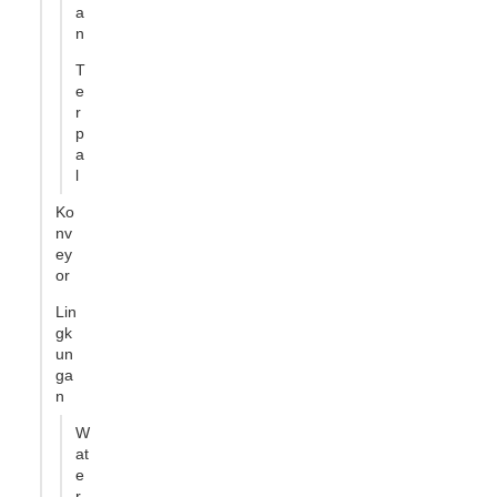
a
n
T
e
r
p
a
l
Ko
nv
ey
or
Lin
gk
un
ga
n
W
at
e
r