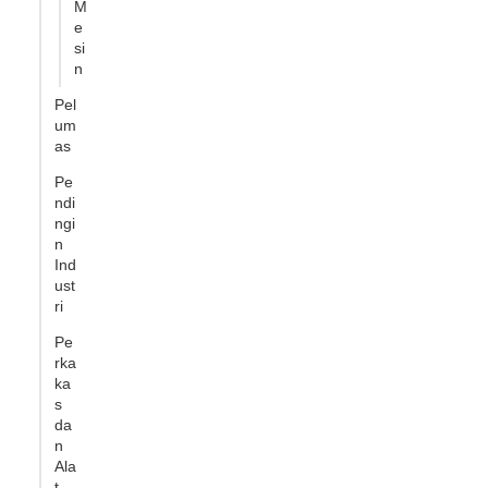
M
e
si
n
Pel
um
as
Pe
ndi
ngi
n
Ind
ust
ri
Pe
rka
ka
s
da
n
Ala
t