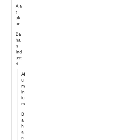
Ala
t
uk
ur
Ba
ha
n
Ind
ust
ri
Al
u
m
in
iu
m
B
a
h
a
n