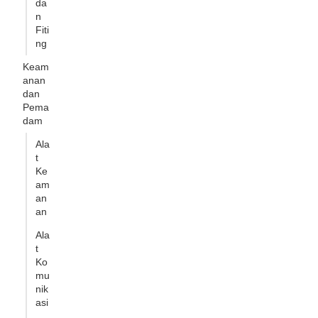
da
n
Fiti
ng
Keam
anan
dan
Pema
dam
Ala
t
Ke
am
an
an
Ala
t
Ko
mu
nik
asi