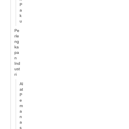
P
a
k
u
Pe
rle
ng
ka
pa
n
Ind
ust
ri
Al
at
P
e
m
a
n
a
s