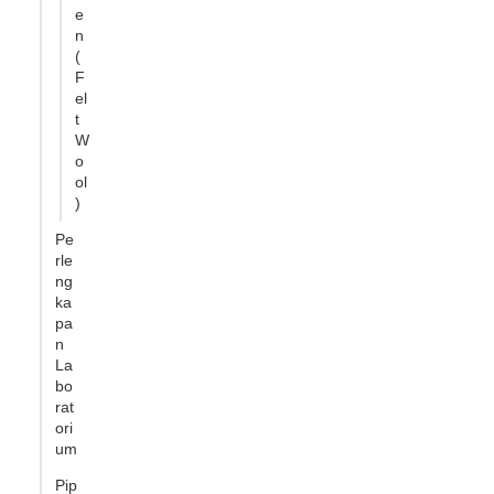
e
n
(
F
el
t
W
o
ol
)
Pe
rle
ng
ka
pa
n
La
bo
rat
ori
um
Pip