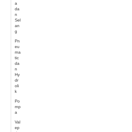
a
da
n
Sel
an
g
Pn
eu
ma
tic
da
n
Hy
dr
oli
k
Po
mp
a
Val
ep