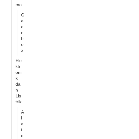
mo
G
e
a
r
b
o
x
Ele
ktr
oni
k
da
n
Lis
trik
A
l
a
t
d