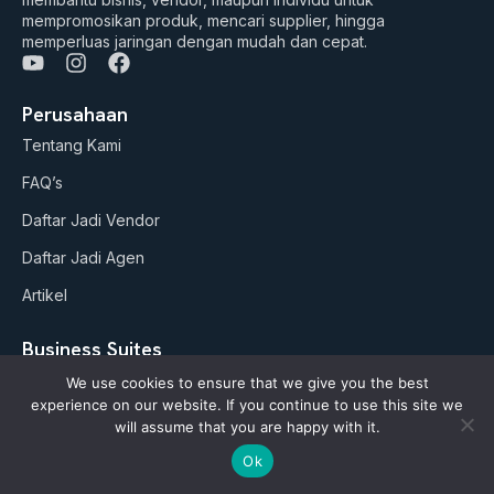
mempromosikan produk, mencari supplier, hingga
memperluas jaringan dengan mudah dan cepat.
Y
I
F
o
n
a
u
s
c
Perusahaan
t
t
e
Tentang Kami
u
a
b
b
g
o
FAQ’s
e
r
o
a
k
Daftar Jadi Vendor
m
Daftar Jadi Agen
Artikel
Business Suites
Paket Google ADS
We use cookies to ensure that we give you the best
experience on our website. If you continue to use this site we
AI Studio (soon)
will assume that you are happy with it.
Ok
Kebijakan