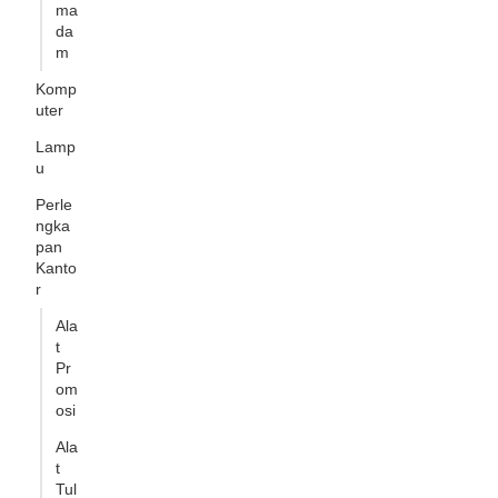
ma
da
m
Komp
uter
Lamp
u
Perle
ngka
pan
Kanto
r
Ala
t
Pr
om
osi
Ala
t
Tul