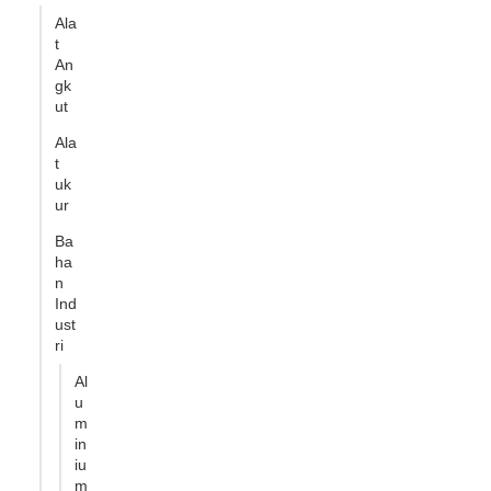
Ala
t
An
gk
ut
Ala
t
uk
ur
Ba
ha
n
Ind
ust
ri
Al
u
m
in
iu
m