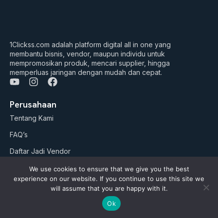
1Clickss.com adalah platform digital all in one yang
membantu bisnis, vendor, maupun individu untuk
mempromosikan produk, mencari supplier, hingga
memperluas jaringan dengan mudah dan cepat.
Y
I
F
o
n
a
u
s
c
Perusahaan
t
t
e
Tentang Kami
u
a
b
b
g
o
FAQ’s
e
r
o
a
k
Daftar Jadi Vendor
m
Daftar Jadi Agen
We use cookies to ensure that we give you the best
experience on our website. If you continue to use this site we
Artikel
will assume that you are happy with it.
Ok
Business Suites