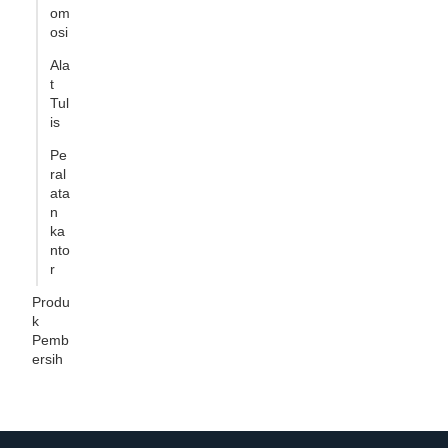
om
osi
Ala
t
Tul
is
Pe
ral
ata
n
ka
nto
r
Produ
k
Pemb
ersih