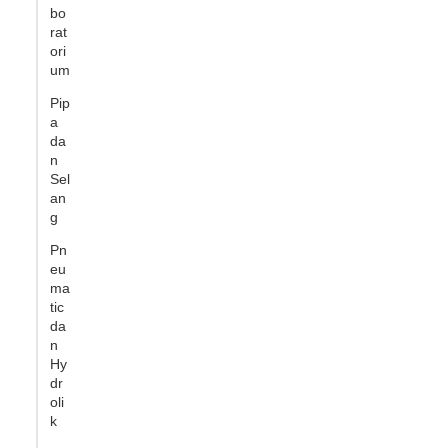
bo
rat
ori
um
Pip
a
da
n
Sel
an
g
Pn
eu
ma
tic
da
n
Hy
dr
oli
k