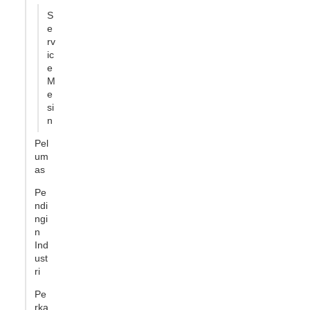
S
e
rv
ic
e
M
e
si
n
Pel
um
as
Pe
ndi
ngi
n
Ind
ust
ri
Pe
rka