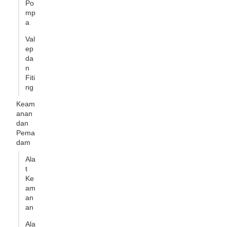
Po
mp
a
Val
ep
da
n
Fiti
ng
Keam
anan
dan
Pema
dam
Ala
t
Ke
am
an
an
Ala