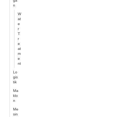
ga
n
W
at
e
r
T
r
e
at
m
e
nt
Lo
gis
tik
Ma
klo
n
Me
sin