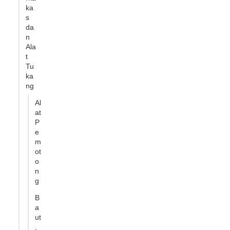
ka
s
da
n
Ala
t
Tu
ka
ng
Al
at
P
e
m
ot
o
n
g
B
a
ut
,