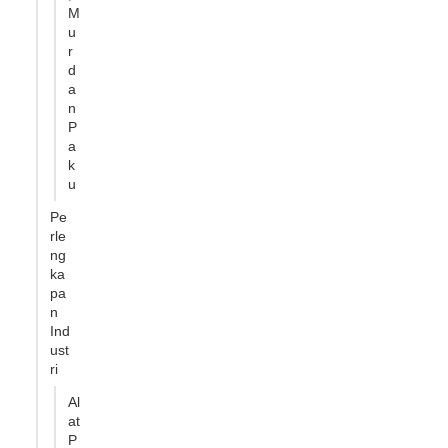
M
u
r
d
a
n
P
a
k
u
Pe
rle
ng
ka
pa
n
Ind
ust
ri
Al
at
P