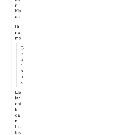
n
Kip
as
Di
na
mo
G
e
a
r
b
o
x
Ele
ktr
oni
k
da
n
Lis
trik