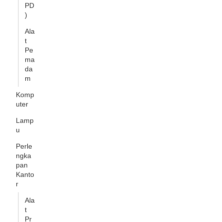
PD
)
Ala
t
Pe
ma
da
m
Komp
uter
Lamp
u
Perle
ngka
pan
Kanto
r
Ala
t
Pr