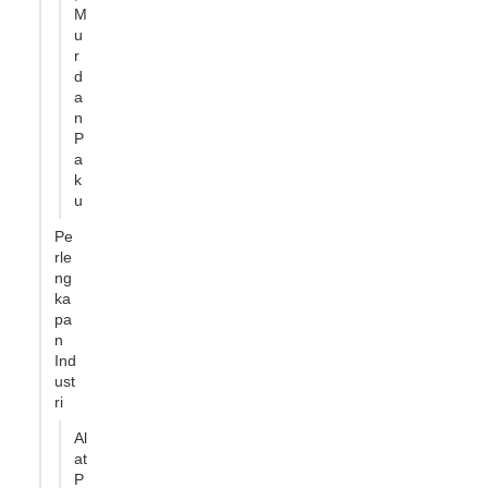
M
u
r
d
a
n
P
a
k
u
Pe
rle
ng
ka
pa
n
Ind
ust
ri
Al
at
P