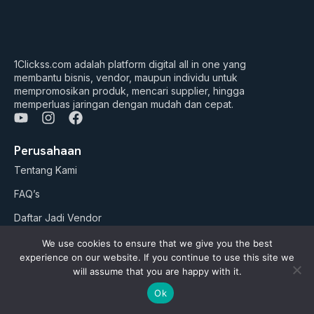
1Clickss.com adalah platform digital all in one yang
membantu bisnis, vendor, maupun individu untuk
mempromosikan produk, mencari supplier, hingga
memperluas jaringan dengan mudah dan cepat.
Y
I
F
o
n
a
u
s
c
Perusahaan
t
t
e
Tentang Kami
u
a
b
b
g
o
FAQ’s
e
r
o
a
k
Daftar Jadi Vendor
m
Daftar Jadi Agen
We use cookies to ensure that we give you the best
experience on our website. If you continue to use this site we
Artikel
will assume that you are happy with it.
Ok
Business Suites