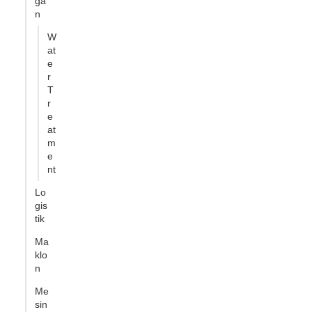
ga
n
W
at
e
r
T
r
e
at
m
e
nt
Lo
gis
tik
Ma
klo
n
Me
sin