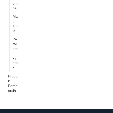
om
osi
Ala
t
Tul
is
Pe
ral
ata
n
ka
nto
r
Produ
k
Pemb
ersih