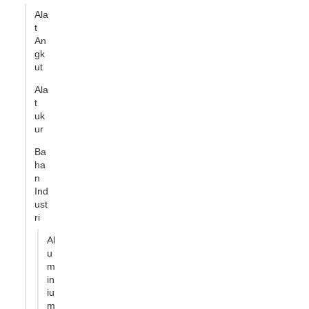
Ala
t
An
gk
ut
Ala
t
uk
ur
Ba
ha
n
Ind
ust
ri
Al
u
m
in
iu
m