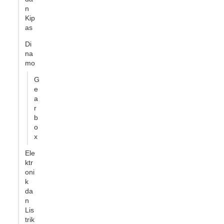
n
Kip
as
Di
na
mo
G
e
a
r
b
o
x
Ele
ktr
oni
k
da
n
Lis
trik