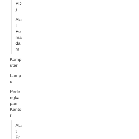
PD
)
Ala
t
Pe
ma
da
m
Komp
uter
Lamp
u
Perle
ngka
pan
Kanto
r
Ala
t
Pr