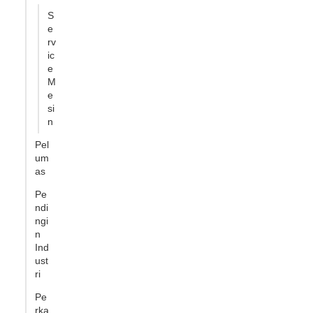
S
e
rv
ic
e
M
e
si
n
Pel
um
as
Pe
ndi
ngi
n
Ind
ust
ri
Pe
rka