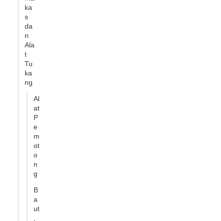
ka
s
da
n
Ala
t
Tu
ka
ng
Al
at
P
e
m
ot
o
n
g
B
a
ut
,