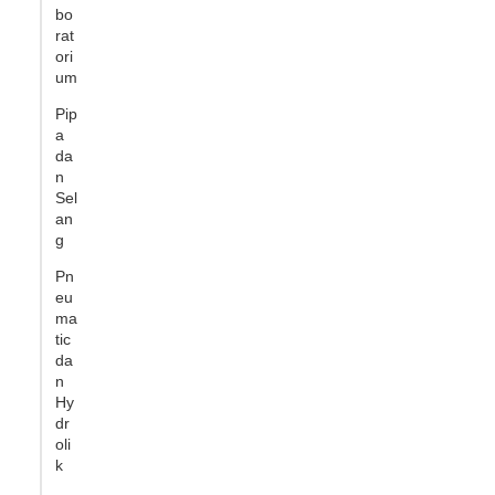
bo
rat
ori
um
Pip
a
da
n
Sel
an
g
Pn
eu
ma
tic
da
n
Hy
dr
oli
k