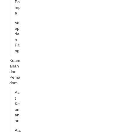
Po
mp
a
Val
ep
da
n
Fiti
ng
Keam
anan
dan
Pema
dam
Ala
t
Ke
am
an
an
Ala