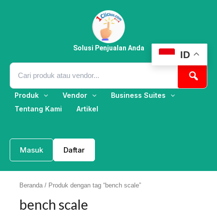
Lewati
ke
konten
Solusi Penjualan Anda
ID
Produk
Vendor
Business Suites
Tentang Kami
Artikel
Masuk
Daftar
Beranda
/ Produk dengan tag “bench scale”
bench scale