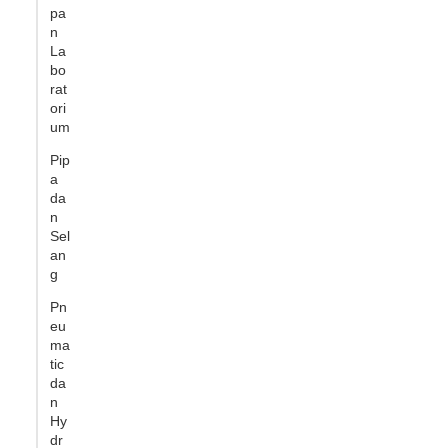
pa
n
La
bo
rat
ori
um
Pip
a
da
n
Sel
an
g
Pn
eu
ma
tic
da
n
Hy
dr