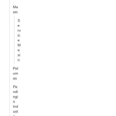
Me
sin
S
e
rv
ic
e
M
e
si
n
Pel
um
as
Pe
ndi
ngi
n
Ind
ust