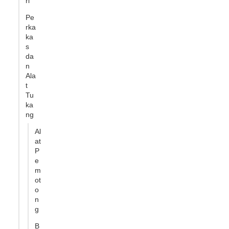
ri
Pe
rka
ka
s
da
n
Ala
t
Tu
ka
ng
Al
at
P
e
m
ot
o
n
g
B