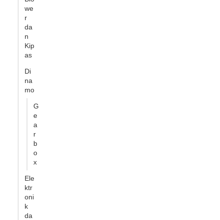
we
r
da
n
Kip
as
Di
na
mo
G
e
a
r
b
o
x
Ele
ktr
oni
k
da