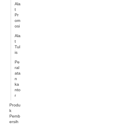
Ala
t
Pr
om
osi
Ala
t
Tul
is
Pe
ral
ata
n
ka
nto
r
Produ
k
Pemb
ersih