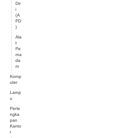
Dir
i
(A
PD
)
Ala
t
Pe
ma
da
m
Komp
uter
Lamp
u
Perle
ngka
pan
Kanto
r