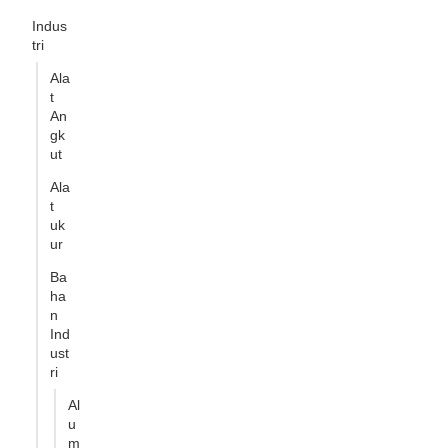
Indus
tri
Ala
t
An
gk
ut
Ala
t
uk
ur
Ba
ha
n
Ind
ust
ri
Al
u
m