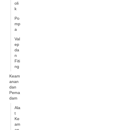
oli
k
Po
mp
a
Val
ep
da
n
Fiti
ng
Keam
anan
dan
Pema
dam
Ala
t
Ke
am
an