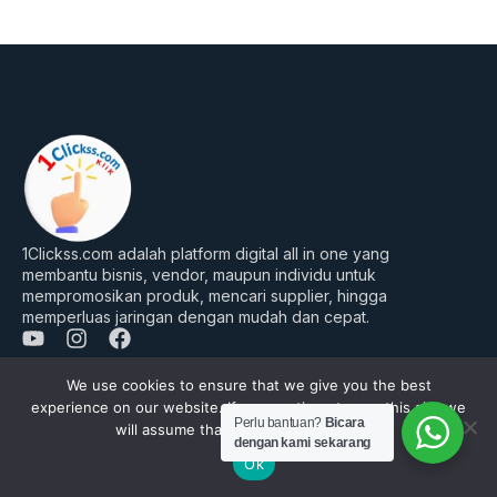
1Clickss.com adalah platform digital all in one yang
membantu bisnis, vendor, maupun individu untuk
mempromosikan produk, mencari supplier, hingga
memperluas jaringan dengan mudah dan cepat.
Y
I
F
o
n
a
u
s
c
We use cookies to ensure that we give you the best
Perusahaan
t
t
e
experience on our website. If you continue to use this site we
Tentang Kami
u
a
b
Perlu bantuan?
Bicara
will assume that you are happy with it.
dengan kami sekarang
b
g
o
FAQ’s
Ok
e
r
o
a
k
Daftar Jadi Vendor