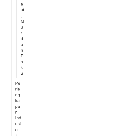
a
ut
,
M
u
r
d
a
n
P
a
k
u
Pe
rle
ng
ka
pa
n
Ind
ust
ri