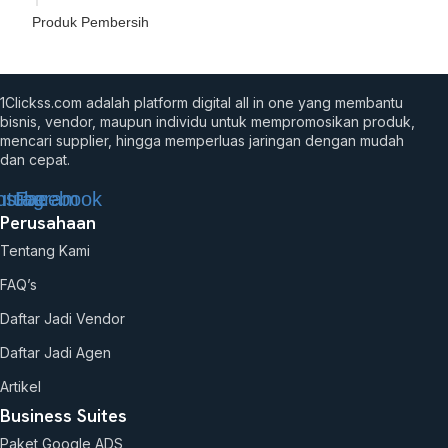
Produk Pembersih
1Clickss.com adalah platform digital all in one yang membantu
bisnis, vendor, maupun individu untuk mempromosikan produk,
mencari supplier, hingga memperluas jaringan dengan mudah
dan cepat.
utube
nstagram
Facebook
Perusahaan
Tentang Kami
FAQ’s
Daftar Jadi Vendor
Daftar Jadi Agen
Artikel
Business Suites
Paket Google ADS