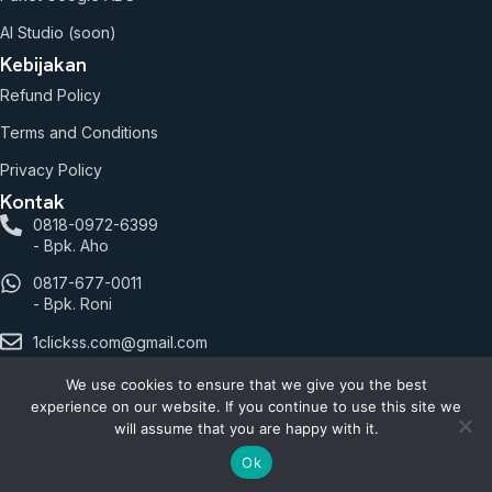
AI Studio (soon)
Kebijakan
Refund Policy
Terms and Conditions
Privacy Policy
Kontak
0818-0972-6399
- Bpk. Aho
0817-677-0011
- Bpk. Roni
1clickss.com@gmail.com
Jalan Hayam Wuruk.127 lantai 2 Blok C9 No. 7, RT.1/RW.6,
We use cookies to ensure that we give you the best
Mangga Besar, Kec. Taman Sari, Kota Jakarta Barat, Daerah
experience on our website. If you continue to use this site we
Khusus Ibukota Jakarta 11180
will assume that you are happy with it.
© 2026 1Clickss.com. All rights reserved.
Ok
Payment: