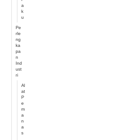
a
k
u
Pe
rle
ng
ka
pa
n
Ind
ust
ri
Al
at
P
e
m
a
n
a
s