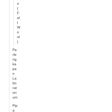
n
(
F
el
t
W
o
ol
)
Pe
rle
ng
ka
pa
n
La
bo
rat
ori
um
Pip
a