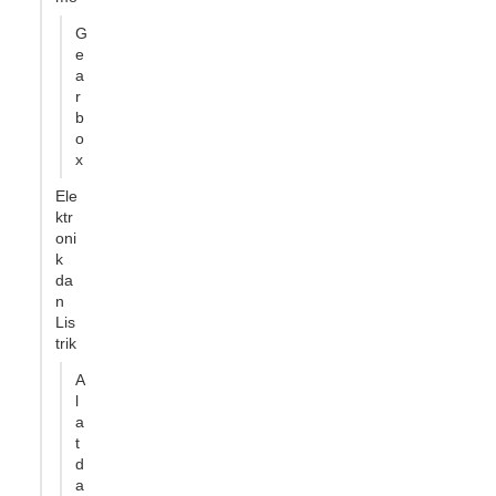
G
e
a
r
b
o
x
Ele
ktr
oni
k
da
n
Lis
trik
A
l
a
t
d
a