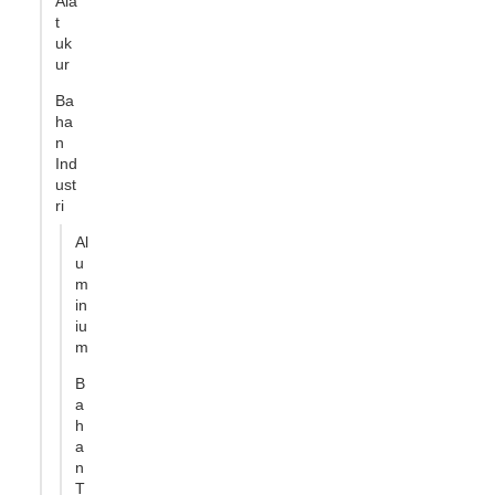
Ala
t
uk
ur
Ba
ha
n
Ind
ust
ri
Al
u
m
in
iu
m
B
a
h
a
n
T