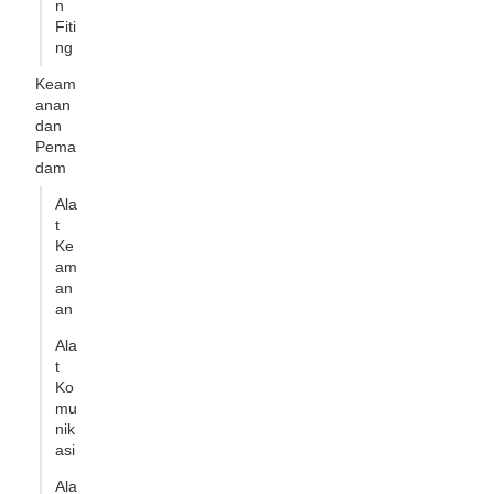
n
Fiti
ng
Keam
anan
dan
Pema
dam
Ala
t
Ke
am
an
an
Ala
t
Ko
mu
nik
asi
Ala