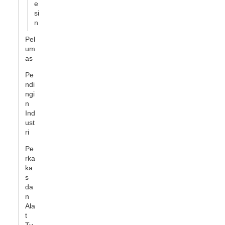
e
si
n
Pel
um
as
Pe
ndi
ngi
n
Ind
ust
ri
Pe
rka
ka
s
da
n
Ala
t