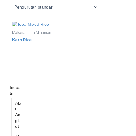
Makanan dan Minuman
Karo Rice
Indus
tri
Ala
t
An
gk
ut