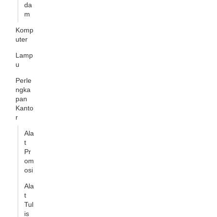
da
m
Komp
uter
Lamp
u
Perle
ngka
pan
Kanto
r
Ala
t
Pr
om
osi
Ala
t
Tul
is