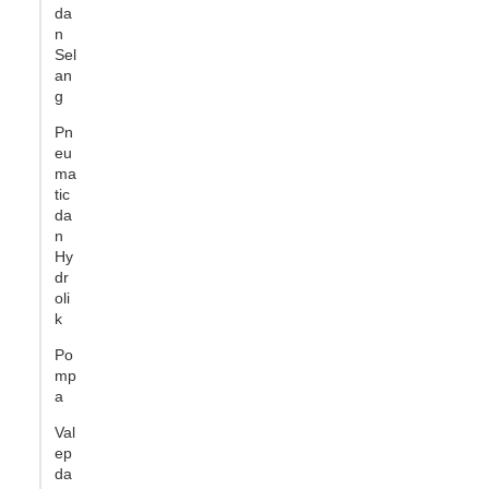
da
n
Sel
an
g
Pn
eu
ma
tic
da
n
Hy
dr
oli
k
Po
mp
a
Val
ep
da