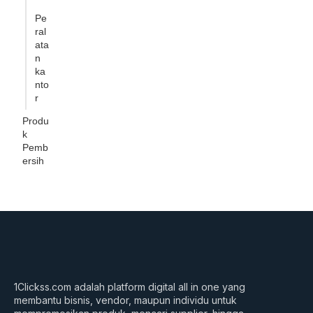
Pe
ral
ata
n
ka
nto
r
Produ
k
Pemb
ersih
1Clickss.com adalah platform digital all in one yang
membantu bisnis, vendor, maupun individu untuk