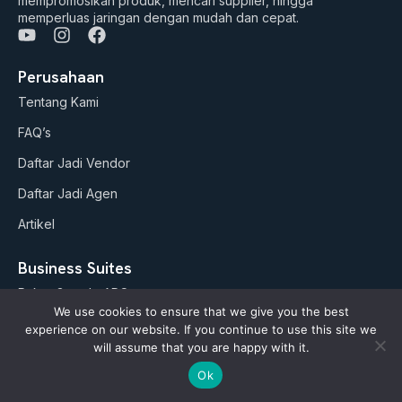
mempromosikan produk, mencari supplier, hingga
memperluas jaringan dengan mudah dan cepat.
Y
I
F
o
n
a
u
s
c
Perusahaan
t
t
e
Tentang Kami
u
a
b
b
g
o
FAQ’s
e
r
o
a
k
Daftar Jadi Vendor
m
Daftar Jadi Agen
Artikel
Business Suites
Paket Google ADS
We use cookies to ensure that we give you the best
AI Studio (soon)
experience on our website. If you continue to use this site we
will assume that you are happy with it.
Kebijakan
Ok
Refund Policy