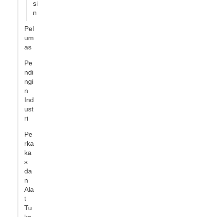
si
n
Pel
um
as
Pe
ndi
ngi
n
Ind
ust
ri
Pe
rka
ka
s
da
n
Ala
t
Tu