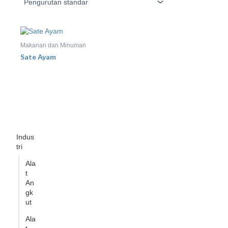
Makanan dan Minuman
Sate Ayam
Indus
tri
Ala
t
An
gk
ut
Ala