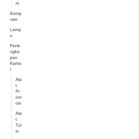
m
Komp
uter
Lamp
u
Perle
ngka
pan
Kanto
r
Ala
t
Pr
om
osi
Ala
t
Tul
is