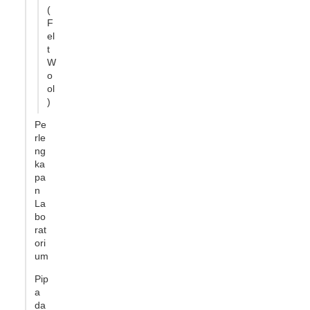
(
F
el
t
W
o
ol
)
Pe
rle
ng
ka
pa
n
La
bo
rat
ori
um
Pip
a
da