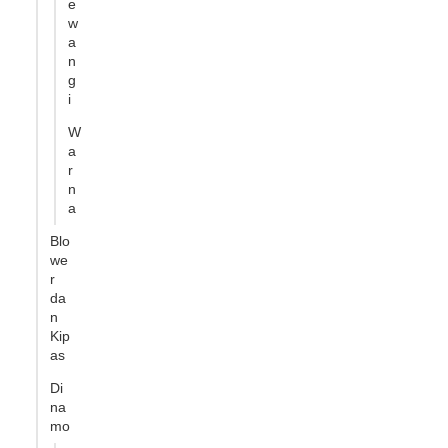
e
w
a
n
g
i
W
a
r
n
a
Blo
we
r
da
n
Kip
as
Di
na
mo