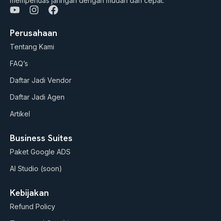
memperluas jaringan dengan mudah dan cepat.
Y
I
F
o
n
a
u
s
c
Perusahaan
t
t
e
Tentang Kami
u
a
b
b
g
o
FAQ’s
e
r
o
a
k
Daftar Jadi Vendor
m
Daftar Jadi Agen
Artikel
Business Suites
Paket Google ADS
AI Studio (soon)
Kebijakan
Refund Policy