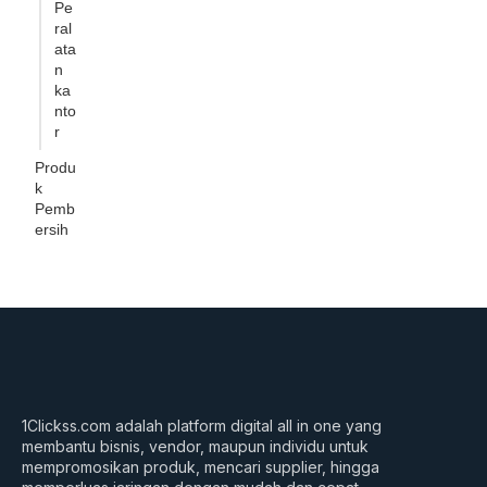
Pe
ral
ata
n
ka
nto
r
Produ
k
Pemb
ersih
1Clickss.com adalah platform digital all in one yang
membantu bisnis, vendor, maupun individu untuk
mempromosikan produk, mencari supplier, hingga