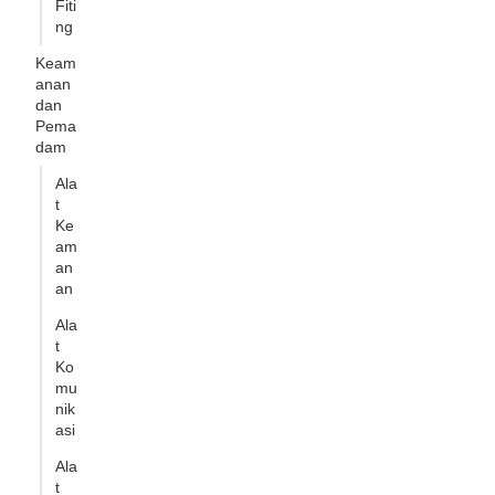
Fiti
ng
Keam
anan
dan
Pema
dam
Ala
t
Ke
am
an
an
Ala
t
Ko
mu
nik
asi
Ala
t