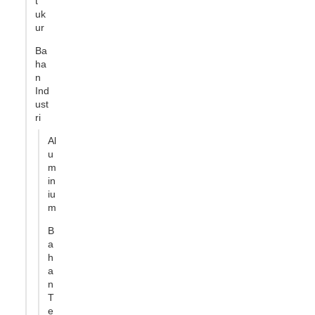
t
uk
ur
Ba
ha
n
Ind
ust
ri
Al
u
m
in
iu
m
B
a
h
a
n
T
e