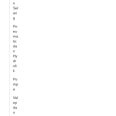
n
Sel
an
g
Pn
eu
ma
tic
da
n
Hy
dr
oli
k
Po
mp
a
Val
ep
da
n