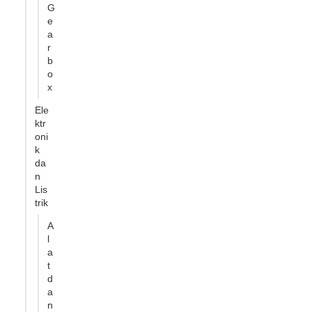
G
e
a
r
b
o
x
Ele
ktr
oni
k
da
n
Lis
trik
A
l
a
t
d
a
n