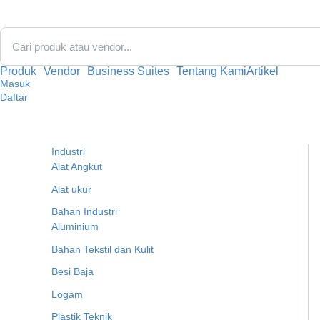
Lewati
ke
konten
Produk
Vendor
Business Suites
Tentang Kami
Artikel
Masuk
Daftar
Industri
Alat Angkut
Alat ukur
Bahan Industri
Aluminium
Bahan Tekstil dan Kulit
Besi Baja
Logam
Plastik Teknik