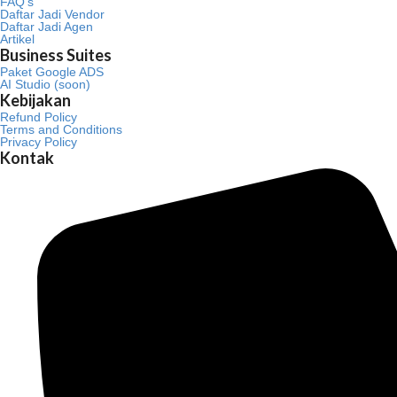
FAQ’s
Daftar Jadi Vendor
Daftar Jadi Agen
Artikel
Business Suites
Paket Google ADS
AI Studio (soon)
Kebijakan
Refund Policy
Terms and Conditions
Privacy Policy
Kontak