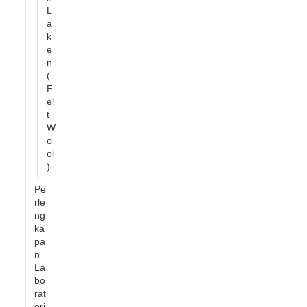
L
a
k
e
n
(
F
el
t
W
o
ol
)
Pe
rle
ng
ka
pa
n
La
bo
rat
ori