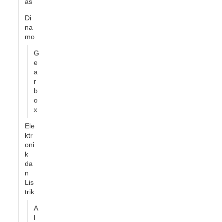
as
Di
na
mo
G
e
a
r
b
o
x
Ele
ktr
oni
k
da
n
Lis
trik
A
l