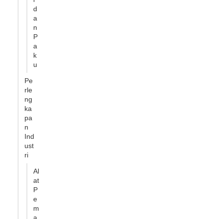
d
a
n
P
a
k
u
Pe
rle
ng
ka
pa
n
Ind
ust
ri
Al
at
P
e
m
a