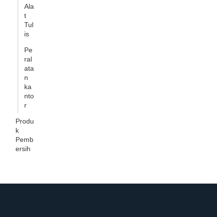
Ala
t
Tul
is
Pe
ral
ata
n
ka
nto
r
Produ
k
Pemb
ersih