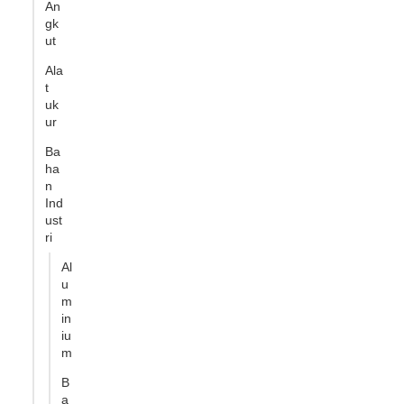
An
gk
ut
Ala
t
uk
ur
Ba
ha
n
Ind
ust
ri
Al
u
m
in
iu
m
B
a