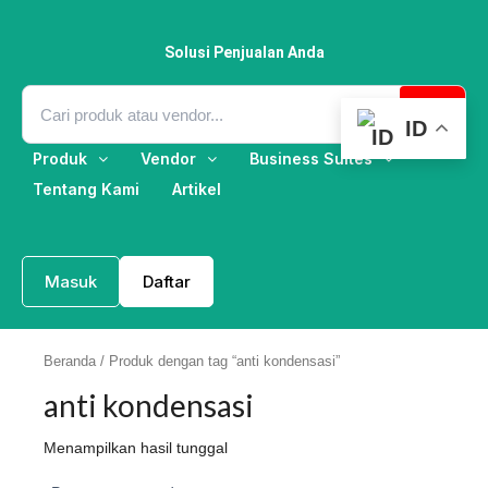
Lewati
ke
konten
Solusi Penjualan Anda
ID
Produk
Vendor
Business Suites
Tentang Kami
Artikel
Masuk
Daftar
Beranda
/ Produk dengan tag “anti kondensasi”
anti kondensasi
Menampilkan hasil tunggal