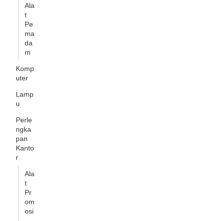
Ala
t
Pe
ma
da
m
Komp
uter
Lamp
u
Perle
ngka
pan
Kanto
r
Ala
t
Pr
om
osi