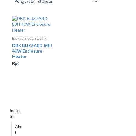
Elektronik dan Listrik
DBK BLIZZARD 50H
40W Enclosure
Heater
Rp
0
Indus
tri
Ala
t