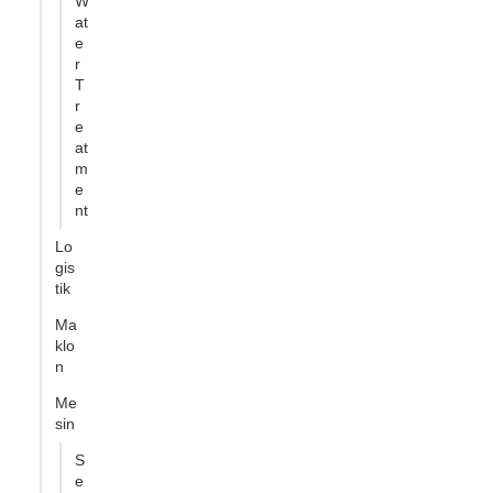
W
at
e
r
T
r
e
at
m
e
nt
Lo
gis
tik
Ma
klo
n
Me
sin
S
e