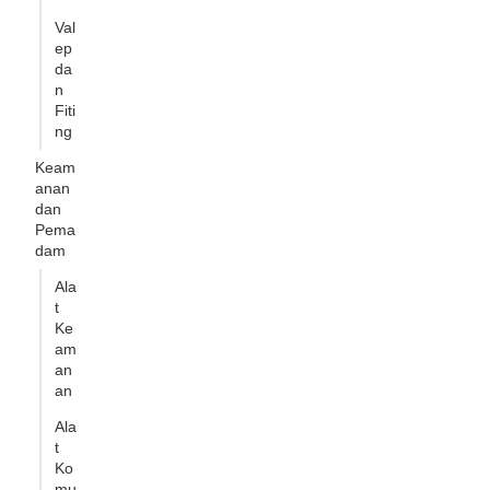
Val
ep
da
n
Fiti
ng
Keam
anan
dan
Pema
dam
Ala
t
Ke
am
an
an
Ala
t
Ko
mu