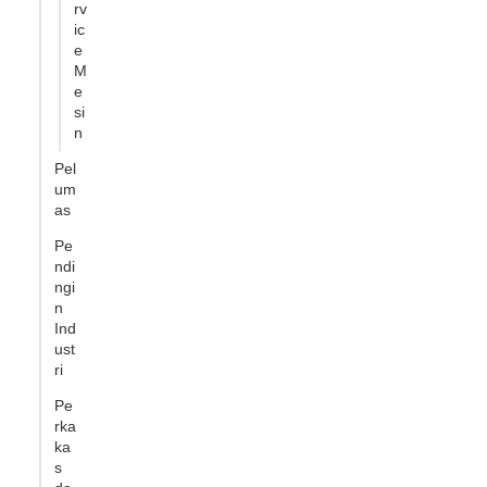
rv
ic
e
M
e
si
n
Pel
um
as
Pe
ndi
ngi
n
Ind
ust
ri
Pe
rka
ka
s