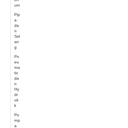
um
Pip
a
da
n
Sel
an
g
Pn
eu
ma
tic
da
n
Hy
dr
oli
k
Po
mp
a