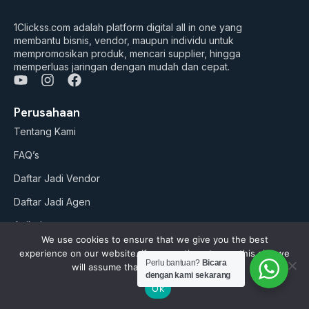
1Clickss.com adalah platform digital all in one yang
membantu bisnis, vendor, maupun individu untuk
mempromosikan produk, mencari supplier, hingga
memperluas jaringan dengan mudah dan cepat.
Y
I
F
o
n
a
u
s
c
Perusahaan
t
t
e
Tentang Kami
u
a
b
b
g
o
FAQ’s
e
r
o
a
k
Daftar Jadi Vendor
m
Daftar Jadi Agen
Artikel
We use cookies to ensure that we give you the best
experience on our website. If you continue to use this site we
Business Suites
Perlu bantuan?
Bicara
will assume that you are happy with it.
dengan kami sekarang
Paket Google ADS
Ok
AI Studio (soon)