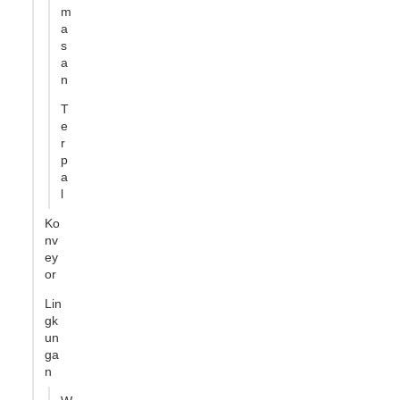
m
a
s
a
n
T
e
r
p
a
l
Ko
nv
ey
or
Lin
gk
un
ga
n