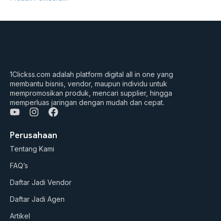
1Clickss.com adalah platform digital all in one yang
membantu bisnis, vendor, maupun individu untuk
mempromosikan produk, mencari supplier, hingga
memperluas jaringan dengan mudah dan cepat.
Y
I
F
o
n
a
u
s
c
Perusahaan
t
t
e
Tentang Kami
u
a
b
b
g
o
FAQ’s
e
r
o
a
k
Daftar Jadi Vendor
m
Daftar Jadi Agen
Artikel