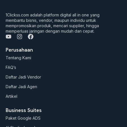
1Clickss.com adalah platform digital all in one yang
membantu bisnis, vendor, maupun individu untuk
mempromosikan produk, mencari supplier, hingga
memperluas jaringan dengan mudah dan cepat.
Y
I
F
o
n
a
u
s
c
Perusahaan
t
t
e
Tentang Kami
u
a
b
b
g
o
FAQ’s
e
r
o
a
k
Daftar Jadi Vendor
m
Daftar Jadi Agen
Artikel
Business Suites
Paket Google ADS