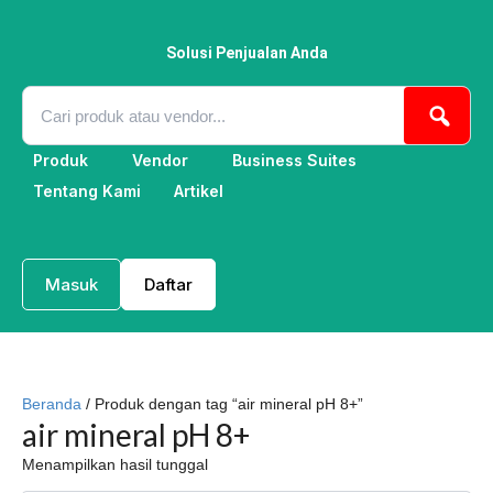
Lewati
ke
konten
Solusi Penjualan Anda
Produk
Vendor
Business Suites
Tentang Kami
Artikel
Masuk
Daftar
Beranda
/ Produk dengan tag “air mineral pH 8+”
air mineral pH 8+
Menampilkan hasil tunggal