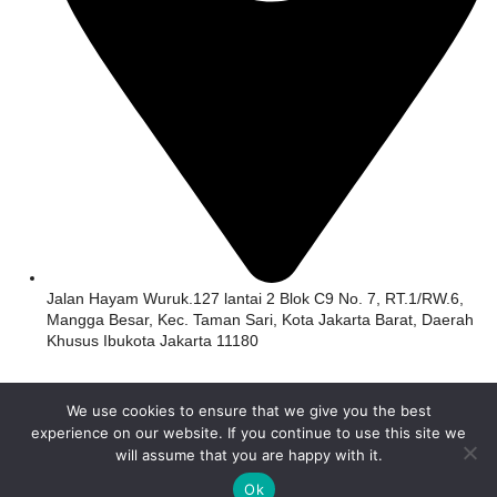
Jalan Hayam Wuruk.127 lantai 2 Blok C9 No. 7, RT.1/RW.6,
Mangga Besar, Kec. Taman Sari, Kota Jakarta Barat, Daerah
Khusus Ibukota Jakarta 11180
We use cookies to ensure that we give you the best
© 2026 1Clickss.com. All rights reserved.
experience on our website. If you continue to use this site we
will assume that you are happy with it.
Payment:
Ok