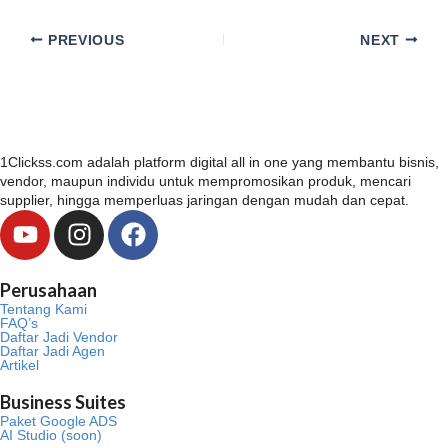
PREVIOUS
NEXT
1Clickss.com adalah platform digital all in one yang membantu bisnis,
vendor, maupun individu untuk mempromosikan produk, mencari
supplier, hingga memperluas jaringan dengan mudah dan cepat.
Y
I
F
o
n
a
u
s
c
Perusahaan
t
t
e
Tentang Kami
u
a
b
FAQ’s
Daftar Jadi Vendor
b
g
o
Daftar Jadi Agen
Artikel
e
r
o
a
k
Business Suites
m
Paket Google ADS
AI Studio (soon)