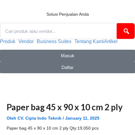
Lewati
ke
konten
Solusi Penjualan Anda
Produk
Vendor
Business Suites
Tentang Kami
Artikel
Masuk
Daftar
Paper bag 45 x 90 x 10 cm 2 ply
Oleh
CV. Cipta Indo Teknik
/
January 11, 2025
Paper bag 45 x 90 x 10 cm 2 ply Qty:19,050 pcs