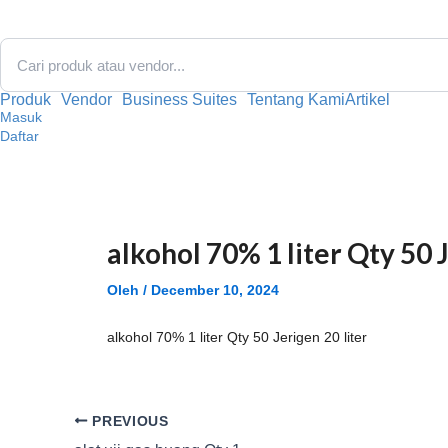
Lewati
ke
konten
Produk
Vendor
Business Suites
Tentang Kami
Artikel
Masuk
Daftar
alkohol 70% 1 liter Qty 50 J
Oleh
/
December 10, 2024
alkohol 70% 1 liter Qty 50 Jerigen 20 liter
PREVIOUS