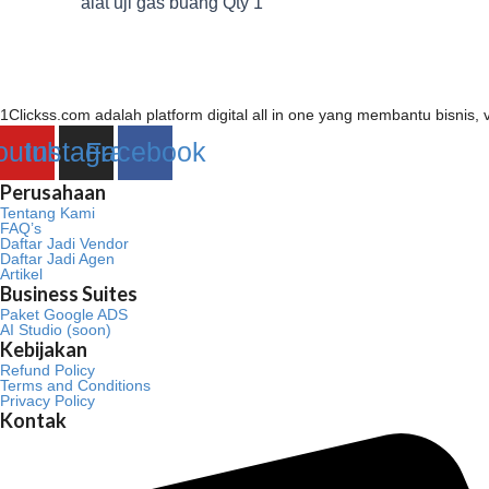
alat uji gas buang Qty 1
1Clickss.com adalah platform digital all in one yang membantu bisni
outube
Instagram
Facebook
Perusahaan
Tentang Kami
FAQ’s
Daftar Jadi Vendor
Daftar Jadi Agen
Artikel
Business Suites
Paket Google ADS
AI Studio (soon)
Kebijakan
Refund Policy
Terms and Conditions
Privacy Policy
Kontak