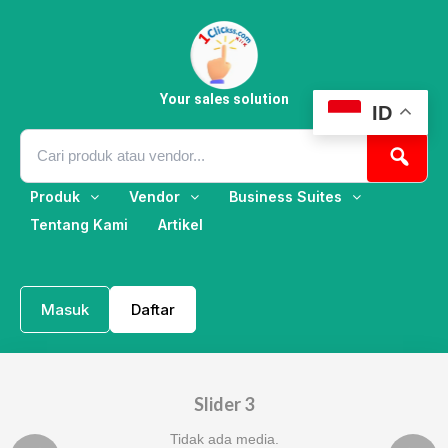
Skip
to
content
Your sales solution
ID
Produk
Vendor
Business Suites
Tentang Kami
Artikel
Masuk
Daftar
Slider 3
Tidak ada media.