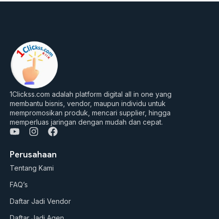
1Clickss.com adalah platform digital all in one yang
membantu bisnis, vendor, maupun individu untuk
mempromosikan produk, mencari supplier, hingga
memperluas jaringan dengan mudah dan cepat.
Y
I
F
o
n
a
u
s
c
Perusahaan
t
t
e
Tentang Kami
u
a
b
b
g
o
FAQ’s
e
r
o
a
k
Daftar Jadi Vendor
m
Daftar Jadi Agen