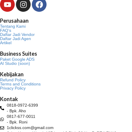
Y
I
F
o
n
a
u
s
c
Perusahaan
t
t
e
Tentang Kami
u
a
b
FAQ’s
Daftar Jadi Vendor
b
g
o
Daftar Jadi Agen
Artikel
e
r
o
a
k
Business Suites
m
Paket Google ADS
AI Studio (soon)
Kebijakan
Refund Policy
Terms and Conditions
Privacy Policy
Kontak
0818-0972-6399
- Bpk. Aho
0817-677-0011
- Bpk. Roni
1clickss.com@gmail.com