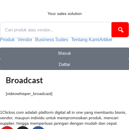
Skip
to
content
Your sales solution
Produk
Vendor
Business Suites
Tentang Kami
Artikel
Masuk
Daftar
Broadcast
[videowhisper_broadcast]
1Clickss.com adalah platform digital all in one yang membantu bisnis,
vendor, maupun individu untuk mempromosikan produk, mencari
supplier, hingga memperluas jaringan dengan mudah dan cepat.