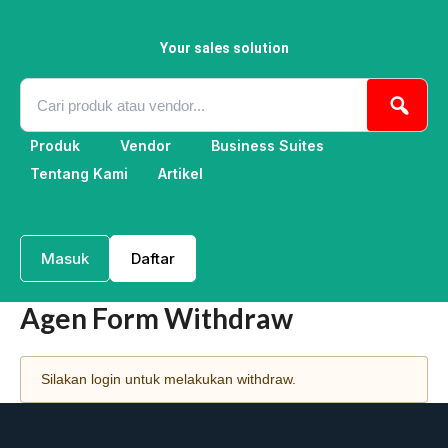
Skip
to
content
Your sales solution
Produk
Vendor
Business Suites
Tentang Kami
Artikel
Masuk
Daftar
Agen Form Withdraw
Silakan login untuk melakukan withdraw.