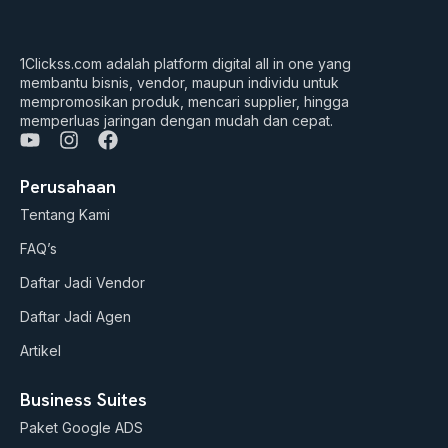
1Clickss.com adalah platform digital all in one yang
membantu bisnis, vendor, maupun individu untuk
mempromosikan produk, mencari supplier, hingga
memperluas jaringan dengan mudah dan cepat.
Y
I
F
o
n
a
u
s
c
Perusahaan
t
t
e
Tentang Kami
u
a
b
b
g
o
FAQ’s
e
r
o
a
k
Daftar Jadi Vendor
m
Daftar Jadi Agen
Artikel
Business Suites
Paket Google ADS